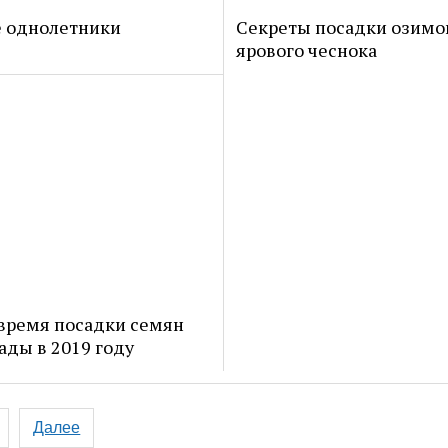
 однолетники
Секреты посадки озимо
ярового чеснока
время посадки семян
ады в 2019 году
ция
Далее