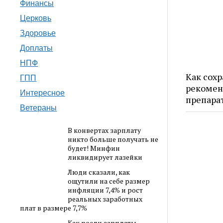
Финансы
Церковь
Здоровье
Доплаты
НПФ
Как сохр
ГПП
рекомен
Интересное
препара
Ветераны
В конвертах зарплату
никто больше получать не
будет! Минфин
ликвидирует лазейки
Люди сказали, как
ощутили на себе размер
инфляции 7,4% и рост
реальных заработных
плат в размере 7,7%
Как росли зарплаты,