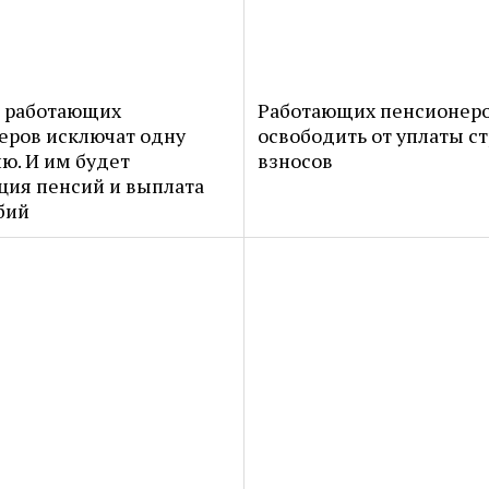
а работающих
Работающих пенсионеро
еров исключат одну
освободить от уплаты с
ю. И им будет
взносов
ция пенсий и выплата
бий