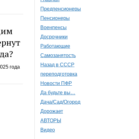
Предпенсионеры
Пенсионеры
Военпенсы
щим
Досрочники
ернут
Работающие
да?
Самозанятость
Назад в СССР
025 года
переподготовка
Новости ПФР
Да будьте вы…
Дача/Сад/Огород
Дорожает
АВТОРЫ
Видео