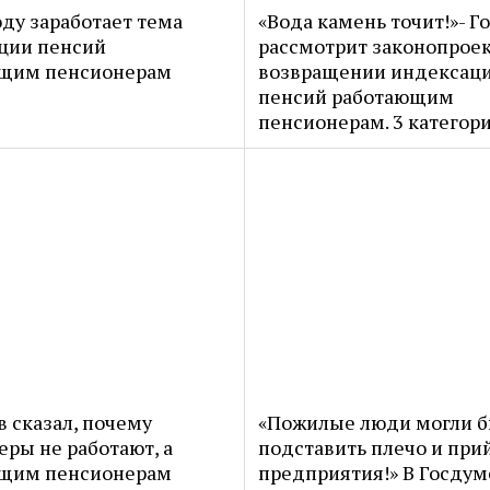
оду заработает тема
«Вода камень точит!»- Г
ции пенсий
рассмотрит законопроек
щим пенсионерам
возвращении индексац
пенсий работающим
пенсионерам. 3 категор
 сказал, почему
«Пожилые люди могли 
ры не работают, а
подставить плечо и при
щим пенсионерам
предприятия!» В Госдум