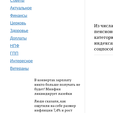
Советы
Актуальное
Финансы
Церковь
Из числ
пенсион
Здоровье
категори
Доплаты
индекса
НПФ
соцпосо
ГПП
Интересное
Ветераны
В конвертах зарплату
никто больше получать не
будет! Минфин
ликвидирует лазейки
Люди сказали, как
ощутили на себе размер
инфляции 7,4% и рост