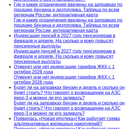
Где и какие ограничения введены на заправках по
продаже бензина и дизтоплива. Таблица по всем
регионам России, интерактивная карта
Где и какие ограничения введены на заправках по
продаже бензина и дизтоплива. Таблица по всем
регионам России, интерактивная карта
Индексация пенсий в 2027 году пенсионерам в
феврале и апреле. На сколько и кому повысят
пенсионные выплаты
Индексация пенсий в 2027 году пенсионерам в
феврале и апреле. На сколько и кому повысят
пенсионные выплаты
Отменят или нет индексацию тарифов ЖКХ с 1
октября 2026 года
Отменят или нет индексацию тарифов ЖКХ с 1
октября 2026 года
Будет ли на заправках бензин и дизель и сколько он
будет стоить? Что говорят о возвращении на АЗС
евро-3 и можно ли его заливать?
Будет ли на заправках бензин и дизель и сколько он
будет стоить? Что говорят о возвращении на АЗС
евро-3 и можно ли его заливать?
Появилась «Новая ипотека»! Как работает схема
альтернативных жилищных накоплений?
Появилась «Новая ипотека»! Как работает схема