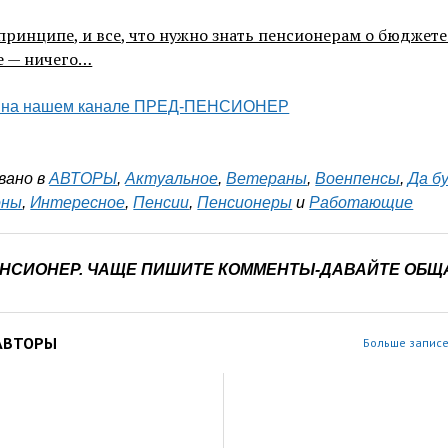
 принципе, и все, что нужно знать пенсионерам о бюджете
ее — ничего…
 на нашем канале ПРЕД-ПЕНСИОНЕР
вано в
АВТОРЫ
,
Актуальное
,
Ветераны
,
Военпенсы
,
Да б
оны
,
Интересное
,
Пенсии
,
Пенсионеры
и
Работающие
ЕНСИОНЕР. ЧАЩЕ ПИШИТЕ КОММЕНТЫ-ДАВАЙТЕ ОБЩ
АВТОРЫ
Больше записе