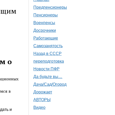
Предпенсионеры
ающим
Пенсионеры
Военпенсы
Досрочники
Работающие
Самозанятость
Назад в СССР
м о
переподготовка
Новости ПФР
Да будьте вы…
мационных
Дача/Сад/Огород
мся в
Дорожает
АВТОРЫ
Видео
дать и