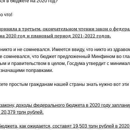
ся в бюджете на 2020 год?
о что!
приняла в третьем, окончательном чтении закон о федер
на 2020 год и плановый период 2021-2022 годов.
 никто и не сомневался. Имеется ввиду, что никто из здра
не сомневался, что бюджет предложенный Минфином во гла
ым и правительством в целом, Госдума утвердит с минима
е значащими поправками.
ете простым гражданам нашей страны знать нужно вот эти
закону, доходы федерального бюджета в 2020 году заплан
 20,379 трлн рублей.
юджета, как ожидается, составят 19,503 трлн рублей в 2020 