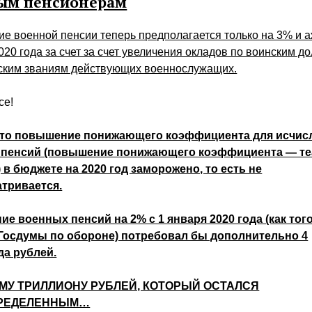
ым пенсионерам
 военной пенсии теперь предполагается только на 3% и а
020 года за счет за счет увеличения окладов по воинским 
нским званиям действующих военнослужащих.
се!
что повышение понижающего коэффициента для исчис
 пенсий (повышение понижающего коэффициента — те
) в бюджете на 2020 год заморожено, то есть не
тривается.
е военных пенсий на 2% с 1 января 2020 года (как тог
Госдумы по обороне) потребовал бы дополнительно 4
а рублей.
ОМУ ТРИЛЛИОНУ РУБЛЕЙ, КОТОРЫЙ ОСТАЛСЯ
РЕДЕЛЕННЫМ…