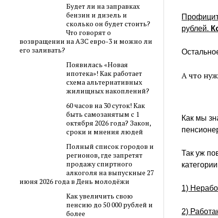
Будет ли на заправках
бензин и дизель и
Профицит 
сколько он будет стоить?
рублей.
К
Что говорят о
возвращении на АЗС евро-3 и можно ли
его заливать?
Остально
Появилась «Новая
ипотека»! Как работает
А что ну
схема альтернативных
жилищных накоплений?
60 часов на 30 суток! Как
быть самозанятым с 1
Как мы зн
октября 2026 года? Закон,
пенсионер
сроки и мнения людей
Полный список городов и
Так уж по
регионов, где запретят
продажу спиртного
категории
алкоголя на выпускные 27
июня 2026 года в День молодёжи
1) Нераб
Как увеличить свою
пенсию до 50 000 рублей и
2) Работ
более