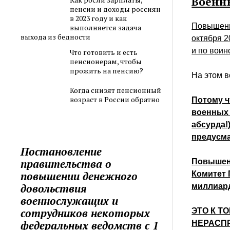
Военн
пенсии и доходы россиян
в 2023 году и как
Повышение
выполняется задача
выхода из бедности
октября 2
и по вои
Что готовить и есть
пенсионерам, чтобы
прожить на пенсию?
На этом в
Когда снизят пенсионный
возраст в России обратно
Потому 
военных
абсурда!
предусма
Постановление
правительства о
Повышени
повышении денежного
Комитет 
довольствия
миллиард
военнослужащих и
сотрудников некоторых
ЭТО К Т
федеральных ведомств с 1
НЕРАСП