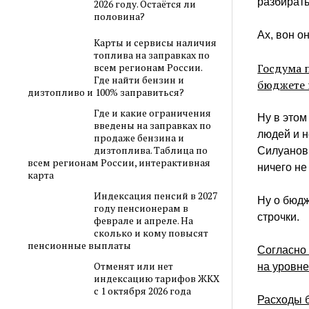
разбирать
2026 году. Остаётся ли
половина?
Ах, вон он
Карты и сервисы наличия
топлива на заправках по
Госдума 
всем регионам России.
Где найти бензин и
бюджете 
дизтопливо и 100% заправиться?
Где и какие ограничения
Ну в этом
введены на заправках по
людей и 
продаже бензина и
дизтоплива. Таблица по
Силуанов
всем регионам России, интерактивная
ничего н
карта
Индексация пенсий в 2027
Ну о бюдж
году пенсионерам в
строчки.
феврале и апреле. На
сколько и кому повысят
пенсионные выплаты
Согласно 
Отменят или нет
на уровне
индексацию тарифов ЖКХ
с 1 октября 2026 года
Расходы б