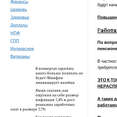
Финансы
будут нач
Церковь
Повышени
Здоровье
Доплаты
Р
абот
НПФ
ГПП
По вопро
пенсионе
Интересное
Ветераны
В частнос
требуетс
В конвертах зарплату
никто больше получать не
будет! Минфин
ЭТО К Т
ликвидирует лазейки
НЕРАСП
Люди сказали, как
ощутили на себе размер
А таких 
инфляции 7,4% и рост
реальных заработных
работающ
плат в размере 7,7%
Как росли зарплаты,