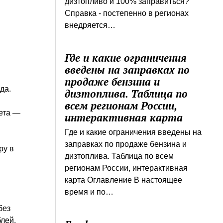
дизтопливо и 100% заправиться?
Справка - постепенно в регионах
внедряется…
Где и какие ограничения
введены на заправках по
продаже бензина и
да.
дизтоплива. Таблица по
всем регионам России,
чета —
интерактивная карта
Где и какие ограничения введены на
заправках по продаже бензина и
ру в
дизтоплива. Таблица по всем
регионам России, интерактивная
карта Оглавление В настоящее
время и по…
без
лей,