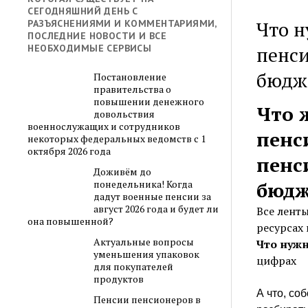
СЕГОДНЯШНИЙ ДЕНЬ С
Что 
РАЗЪЯСНЕНИЯМИ И КОММЕНТАРИЯМИ,
ПОСЛЕДНИЕ НОВОСТИ И ВСЕ
пенс
НЕОБХОДИМЫЕ СЕРВИСЫ
бюдж
Постановление
правительства о
повышении денежного
Что 
довольствия
военнослужащих и сотрудников
пенс
некоторых федеральных ведомств с 1
октября 2026 года
пенс
Доживём до
бюдж
понедельника! Когда
дадут военные пенсии за
август 2026 года и будет ли
Все лент
она повышенной?
ресурсах
Актуальные вопросы
Что нужн
уменьшения упаковок
цифрах
для покупателей
продуктов
А что, со
Пенсии пенсионеров в