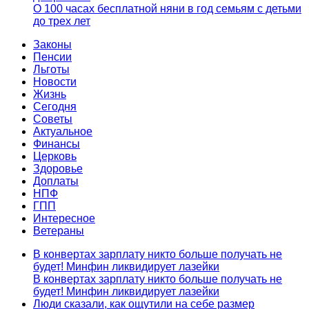
О 100 часах бесплатной няни в год семьям с детьми
до трех лет
Законы
Пенсии
Льготы
Новости
Жизнь
Сегодня
Советы
Актуальное
Финансы
Церковь
Здоровье
Доплаты
НПФ
ГПП
Интересное
Ветераны
В конвертах зарплату никто больше получать не
будет! Минфин ликвидирует лазейки
В конвертах зарплату никто больше получать не
будет! Минфин ликвидирует лазейки
Люди сказали, как ощутили на себе размер