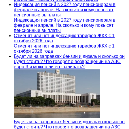
Индексация пенсий в 2027 году пенсионерам в
феврале и апреле. На сколько и кому повысят
пенсионные выплаты
Индексация пенсий в 2027 году пенсионерам в
феврале и апреле. На сколько и кому повысят
пенсионные выплаты
Отменят или нет индексацию тарифов ЖКХ с 1
октября 2026 года
Отменят или нет индексацию тарифов ЖКХ с 1
октября 2026 года
Будет ли на заправках бензин и дизель и сколько он
будет стоить? Что говорят о возвращении на АЗС
евро-3 и можно ли его заливать?
Будет ли на заправках бензин и дизель и сколько он
будет стоить? Что говорят о возвращении на АЗС