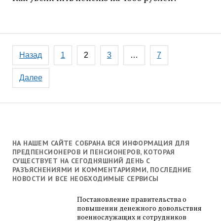
Навигация
Назад
1
2
3
…
7
по
записям
Далее
НА НАШЕМ САЙТЕ СОБРАНА ВСЯ ИНФОРМАЦИЯ ДЛЯ
ПРЕДПЕНСИОНЕРОВ И ПЕНСИОНЕРОВ, КОТОРАЯ
СУЩЕСТВУЕТ НА СЕГОДНЯШНИЙ ДЕНЬ С
РАЗЪЯСНЕНИЯМИ И КОММЕНТАРИЯМИ, ПОСЛЕДНИЕ
НОВОСТИ И ВСЕ НЕОБХОДИМЫЕ СЕРВИСЫ
Постановление правительства о
повышении денежного довольствия
военнослужащих и сотрудников