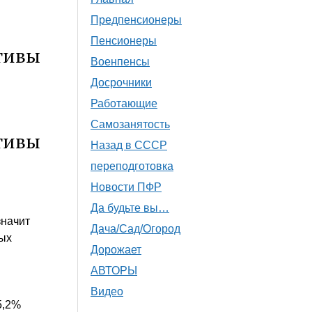
Предпенсионеры
Пенсионеры
тивы
Военпенсы
Досрочники
Работающие
Самозанятость
тивы
Назад в СССР
переподготовка
Новости ПФР
Да будьте вы…
значит
Дача/Сад/Огород
вых
Дорожает
АВТОРЫ
Видео
5,2%