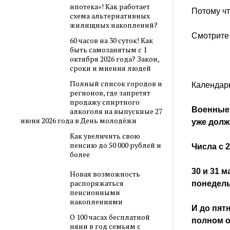
ипотека»! Как работает
Потому чт
схема альтернативных
жилищных накоплений?
Смотрите
60 часов на 30 суток! Как
быть самозанятым с 1
октября 2026 года? Закон,
сроки и мнения людей
Полный список городов и
Календар
регионов, где запретят
продажу спиртного
Военные
алкоголя на выпускные 27
июня 2026 года в День молодёжи
уже долж
Как увеличить свою
пенсию до 50 000 рублей и
Числа с 2
более
30 и 31 
Новая возможность
распоряжаться
понедел
пенсионными
накоплениями
И до пят
О 100 часах бесплатной
полном 
няни в год семьям с