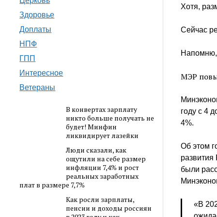
Церковь
Хотя, раз
Здоровье
Доплаты
Сейчас ре
НПФ
Напомню,
ГПП
Интересное
МЭР повы
Ветераны
Минэконом
В конвертах зарплату
году с 4 
никто больше получать не
4%.
будет! Минфин
ликвидирует лазейки
Об этом г
Люди сказали, как
развития 
ощутили на себе размер
инфляции 7,4% и рост
были рас
реальных заработных
Минэконо
плат в размере 7,7%
Как росли зарплаты,
«В 202
пенсии и доходы россиян
ожидае
в 2023 году и как