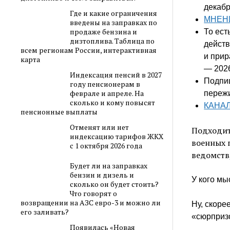
декабр
Где и какие ограничения
МНЕН
введены на заправках по
продаже бензина и
То ест
дизтоплива. Таблица по
дейст
всем регионам России, интерактивная
и прир
карта
— 2026
Индексация пенсий в 2027
Подпиш
году пенсионерам в
феврале и апреле. На
переж
сколько и кому повысят
КАНА
пенсионные выплаты
Отменят или нет
Подходит
индексацию тарифов ЖКХ
военных 
с 1 октября 2026 года
ведомств
Будет ли на заправках
бензин и дизель и
У кого мы
сколько он будет стоить?
Что говорят о
возвращении на АЗС евро-3 и можно ли
Ну, скоре
его заливать?
«сюрприз
Появилась «Новая