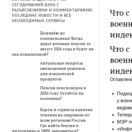
СЕГОДНЯШНИЙ ДЕНЬ С
Что с
РАЗЪЯСНЕНИЯМИ И КОММЕНТАРИЯМИ,
ПОСЛЕДНИЕ НОВОСТИ И ВСЕ
военн
НЕОБХОДИМЫЕ СЕРВИСЫ
инде
Доживём до
понедельника! Когда
дадут военные пенсии за
Что с
август 2026 года и будет ли
она повышенной?
военн
Актуальные вопросы
инде
уменьшения упаковок
для покупателей
продуктов
Оглавлен
Пенсии пенсионеров в
2026 году. Остаётся ли
Подход
половина?
у воен
ведомс
Карты и сервисы наличия
топлива на заправках по
Теперь
всем регионам России.
МЭР по
Где найти бензин и
«Инфля
дизтопливо и 100% заправиться?