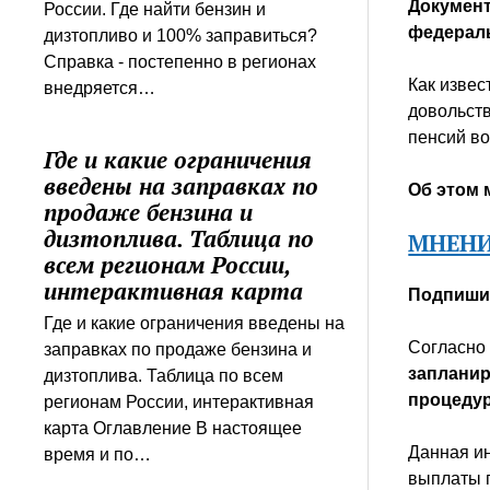
Документ
России. Где найти бензин и
федераль
дизтопливо и 100% заправиться?
Справка - постепенно в регионах
Как извес
внедряется…
довольст
пенсий в
Где и какие ограничения
введены на заправках по
Об этом 
продаже бензина и
дизтоплива. Таблица по
МНЕНИ
всем регионам России,
интерактивная карта
Подпишит
Где и какие ограничения введены на
Согласно
заправках по продаже бензина и
запланир
дизтоплива. Таблица по всем
процедур
регионам России, интерактивная
карта Оглавление В настоящее
Данная ин
время и по…
выплаты 