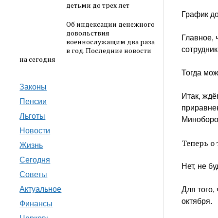
детьми до трех лет
График д
Об индексации денежного
довольствия
Главное,
военнослужащим два раза
сотрудник
в год. Последние новости
на сегодня
Тогда мож
Законы
Итак, жд
Пенсии
приравне
Льготы
Миноборо
Новости
Теперь о
Жизнь
Сегодня
Нет, не бу
Советы
Актуальное
Для того,
октября.
Финансы