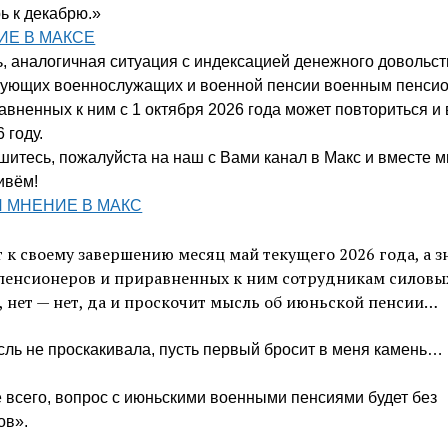
ь к декабрю.»
ИЕ В МАКСЕ
ь, аналогичная ситуация с индексацией денежного довольс
вующих военнослужащих и военной пенсии военным пенси
авненных к ним с 1 октября 2026 года может повториться и 
 году.
итесь, пожалуйста на наш с Вами канал в Макс и вместе м
ивём!
Л МНЕНИЕ В МАКС
 к своему завершению месяц май текущего 2026 года, а з
пенсионеров и приравненных к ним сотрудникам силовы
, нет — нет, да и проскочит мысль об июньской пенсии…
сль не проскакивала, пусть первый бросит в меня камень…
е всего, вопрос с июньскими военными пенсиями будет без
ов».