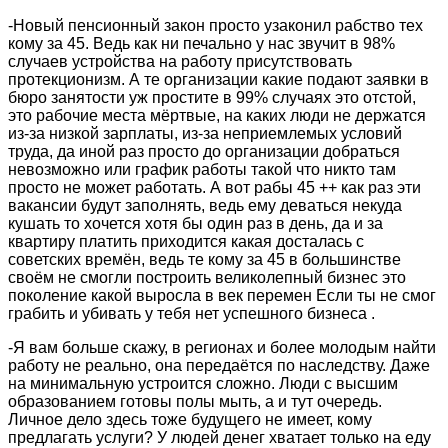
-Новый пенсионный закон просто узаконил рабство тех
кому за 45. Ведь как ни печально у нас звучит в 98%
случаев устройства на работу присутствовать
протекционизм. А те организации какие подают заявки в
бюро занятости уж простите в 99% случаях это отстой,
это рабочие места мёртвые, на каких люди не держатся
из-за низкой зарплаты, из-за неприемлемых условий
труда, да иной раз просто до организации добраться
невозможно или график работы такой что никто там
просто не может работать. А вот рабы 45 ++ как раз эти
вакансии будут заполнять, ведь ему деваться некуда
кушать то хочется хотя бы один раз в день, да и за
квартиру платить приходится какая досталась с
советских времён, ведь те кому за 45 в большинстве
своём не смогли построить великолепный бизнес это
поколение какой выросла в век перемен Если ты не смог
грабить и убивать у тебя нет успешного бизнеса .
-Я вам больше скажу, в регионах и более молодым найти
работу не реально, она передаётся по наследству. Даже
на минимальную устроится сложно. Люди с высшим
образованием готовы полы мыть, а и тут очередь.
Личное дело здесь тоже будущего не имеет, кому
предлагать услуги? У людей денег хватает только на еду