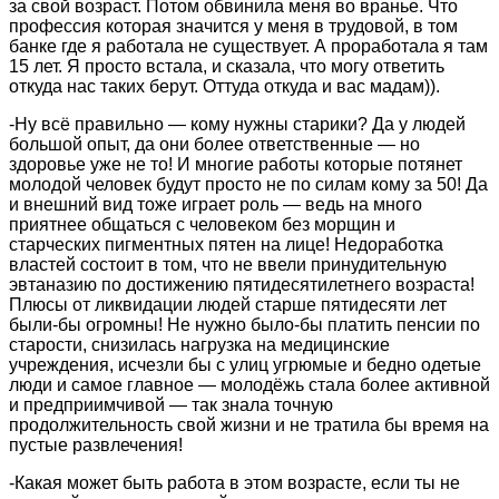
за свой возраст. Потом обвинила меня во вранье. Что
профессия которая значится у меня в трудовой, в том
банке где я работала не существует. А проработала я там
15 лет. Я просто встала, и сказала, что могу ответить
откуда нас таких берут. Оттуда откуда и вас мадам)).
-Ну всё правильно — кому нужны старики? Да у людей
большой опыт, да они более ответственные — но
здоровье уже не то! И многие работы которые потянет
молодой человек будут просто не по силам кому за 50! Да
и внешний вид тоже играет роль — ведь на много
приятнее общаться с человеком без морщин и
старческих пигментных пятен на лице! Недоработка
властей состоит в том, что не ввели принудительную
эвтаназию по достижению пятидесятилетнего возраста!
Плюсы от ликвидации людей старше пятидесяти лет
были-бы огромны! Не нужно было-бы платить пенсии по
старости, снизилась нагрузка на медицинские
учреждения, исчезли бы с улиц угрюмые и бедно одетые
люди и самое главное — молодёжь стала более активной
и предприимчивой — так знала точную
продолжительность свой жизни и не тратила бы время на
пустые развлечения!
-Какая может быть работа в этом возрасте, если ты не