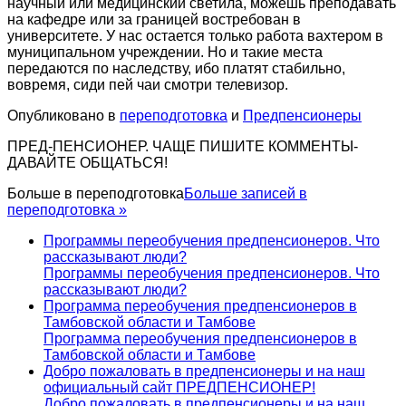
научный или медицинский светила, можешь преподавать
на кафедре или за границей востребован в
университете. У нас остается только работа вахтером в
муниципальном учреждении. Но и такие места
передаются по наследству, ибо платят стабильно,
вовремя, сиди пей чаи смотри телевизор.
Опубликовано в
переподготовка
и
Предпенсионеры
ПРЕД-ПЕНСИОНЕР. ЧАЩЕ ПИШИТЕ КОММЕНТЫ-
ДАВАЙТЕ ОБЩАТЬСЯ!
Больше в
переподготовка
Больше записей в
переподготовка »
Программы переобучения предпенсионеров. Что
рассказывают люди?
Программы переобучения предпенсионеров. Что
рассказывают люди?
Программа переобучения предпенсионеров в
Тамбовской области и Тамбове
Программа переобучения предпенсионеров в
Тамбовской области и Тамбове
Добро пожаловать в предпенсионеры и на наш
официальный сайт ПРЕДПЕНСИОНЕР!
Добро пожаловать в предпенсионеры и на наш