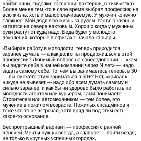
найти: няни, сиделки, кассирши, вахтерши, в химчистках.
Более менее тем кто в свое время выбрал профессию на
всю жизнь, хоть и малооплачиваемую. У мужчин конечно
сложнее. Мой дядя всю жизнь за рулем, так всю жизнь и
катается на севера вахтовым. Хорошо когда у мужчины
руки растут от куда надо. Беда будет у молодого
поколения, которые в офисах с начала карьеры.
-Выбирая работу в молодости, теперь приходится
заранее думать — а как долго ты продержишься в этой
профессии? Любимый вопрос на собеседовании — «кем
вы видите себя в нашей компании через N лет» — надо
задать самому себе. То, чем вы занимаетесь теперь, в 30
— вы сможете этим заниматься в 60+? Нет, «кривая»
никуда не вывезет — надо обо всем думать самому и
сильно заранее, и как бы ни здорово было работать по
молодости агентом или курьером, сами понимаете…
Строителем или автомехаником — тем более, это
мучение в пожилом возрасте. Пожилых сисадминов я
тоже что-то не встречал, хотя вряд ли под этим есть
какое-то основание.
Беспроигрышный вариант — профессия с ранней
пенсией. Менты нужны всегда, а главное — почти везде,
не только в крупных успешных городах.