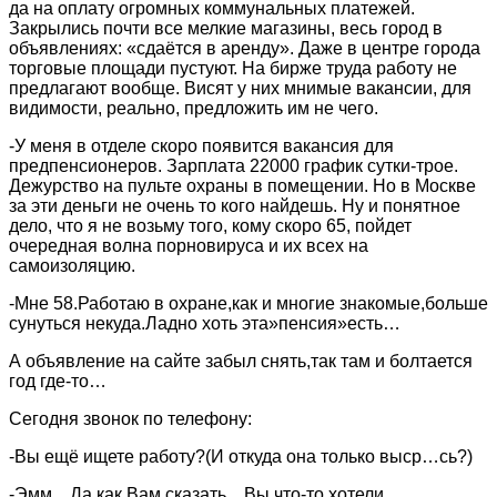
да на оплату огромных коммунальных платежей.
Закрылись почти все мелкие магазины, весь город в
объявлениях: «сдаётся в аренду». Даже в центре города
торговые площади пустуют. На бирже труда работу не
предлагают вообще. Висят у них мнимые вакансии, для
видимости, реально, предложить им не чего.
-У меня в отделе скоро появится вакансия для
предпенсионеров. Зарплата 22000 график сутки-трое.
Дежурство на пульте охраны в помещении. Но в Москве
за эти деньги не очень то кого найдешь. Ну и понятное
дело, что я не возьму того, кому скоро 65, пойдет
очередная волна порновируса и их всех на
самоизоляцию.
-Мне 58.Работаю в охране,как и многие знакомые,больше
сунуться некуда.Ладно хоть эта»пенсия»есть…
А объявление на сайте забыл снять,так там и болтается
год где-то…
Сегодня звонок по телефону:
-Вы ещё ищете работу?(И откуда она только выср…сь?)
-Эмм…Да как Вам сказать…Вы что-то хотели