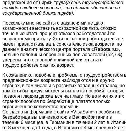
предложения от биржи труда
(а ведь трудоустройство
граждан любого возраста, это прямая обязанности
государственной биржи труда)
.
Поскольку многие сайты с вакансиями не дают
возможности выставить возрастной фильтр, сложно
точно высчитать процент отказов работодателей по
возрастному признаку. Хотя по закону, работодатель не
имеет права отказывать соискателю из-за возраста, по
данным аналитического центра портала «
Rabota.ru
»,
больше половины опрошенных пользователей (52,7%)
уверены, что основной причиной для отказа в
трудоустройстве стал их возраст.
К сожалению, подобные проблемы с трудоустройством в
предпенсионном возрасте наблюдаются и в других
странах, в том числе и в развитых западных странах, но
там хотя бы предусмотрены выплаты пособий, которые
позволят людям держаться на плаву. Но во многих этих
странах пособия по безработице платятся только
ограниченное количество времени.
Согласно информации с сайта «VisaSam» пособия по
безработице выплачиваются: в Великобритании в
течении 6 месяцев, в Германии в течении 2 лет, в Италии
от 8 месяцев до 1 года, в Испании от 4 месяцев до 2 лет,