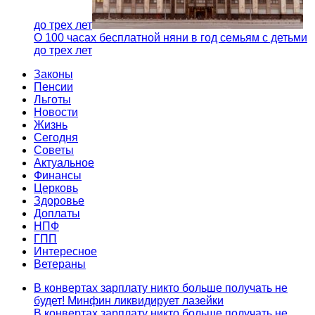
до трех лет
О 100 часах бесплатной няни в год семьям с детьми
до трех лет
Законы
Пенсии
Льготы
Новости
Жизнь
Сегодня
Советы
Актуальное
Финансы
Церковь
Здоровье
Доплаты
НПФ
ГПП
Интересное
Ветераны
В конвертах зарплату никто больше получать не
будет! Минфин ликвидирует лазейки
В конвертах зарплату никто больше получать не