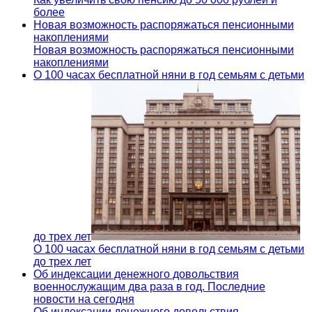
более
Новая возможность распоряжаться пенсионными
накоплениями
Новая возможность распоряжаться пенсионными
накоплениями
О 100 часах бесплатной няни в год семьям с детьми
до трех лет
О 100 часах бесплатной няни в год семьям с детьми
до трех лет
Об индексации денежного довольствия
военнослужащим два раза в год. Последние
новости на сегодня
Об индексации денежного довольствия