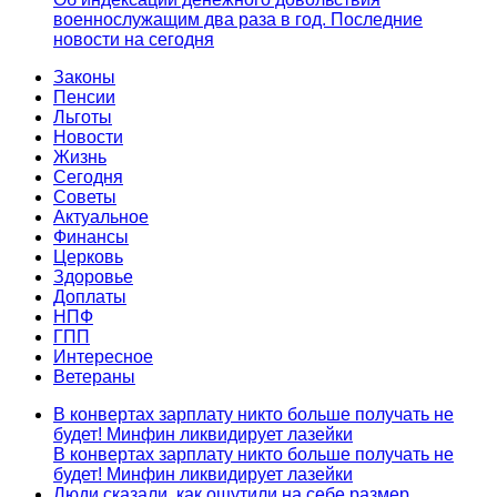
военнослужащим два раза в год. Последние
новости на сегодня
Законы
Пенсии
Льготы
Новости
Жизнь
Сегодня
Советы
Актуальное
Финансы
Церковь
Здоровье
Доплаты
НПФ
ГПП
Интересное
Ветераны
В конвертах зарплату никто больше получать не
будет! Минфин ликвидирует лазейки
В конвертах зарплату никто больше получать не
будет! Минфин ликвидирует лазейки
Люди сказали, как ощутили на себе размер