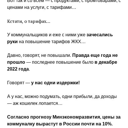
Вот так и со всем — с продуктами, с промтоварами, с
ценами на услуги, с тарифами…
Кстати, о тарифах…
У коммунальщиков и еже с ними уже
зачесались
руки
на повышение тарифов ЖКХ…
Давно, говорят, не повышали.
Правда еще года не
прошло
— последнее повышение было
в декабре
2022 года
.
Говорят —
у нас одни издержки!
А у нас, можно подумать, одни прибыли, да доходы
— аж кошелек лопается…
Согласно прогнозу Минэкономразвития, цены за
коммуналку вырастут в России почти на 10%.