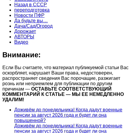
Назад в СССР
переподготовка
Новости ПФР
Да будьте вы…
Дача/Сад/Огород
Дорожает
АВТОРЫ
Видео
Внимание:
Если Вы считаете, что материал публикуемой статьи Вас
оскорбляет, нарушает Ваши права, недостоверен,
распространяет сведения Вас порочащие, разжигает
рознь или неприемлем для публикации по другим
причинам —
ОСТАВЬТЕ СООТВЕТСТВУЮЩИЙ
КОММЕНТАРИЙ К СТАТЬЕ — МЫ ЕЕ НЕМЕДЛЕННО
УДАЛИМ!
Доживём до понедельника! Когда дадут военные
пенсии за август 2026 года и будет ли она
повышенной?
Доживём до понедельника! Когда дадут военные
пенсии за август 2026 года и будет ли она