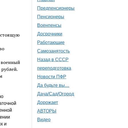
Предпенсионеры
Пенсионеры
Военпенсы
Досрочники
астоящую
Работающие
во
Самозанятость
Назад в СССР
ь военный
переподготовка
 рублей.
м
Новости ПФР
Да будьте вы…
Дача/Сад/Огород
но
Дорожает
таточной
оенной
АВТОРЫ
чении
Видео
х и