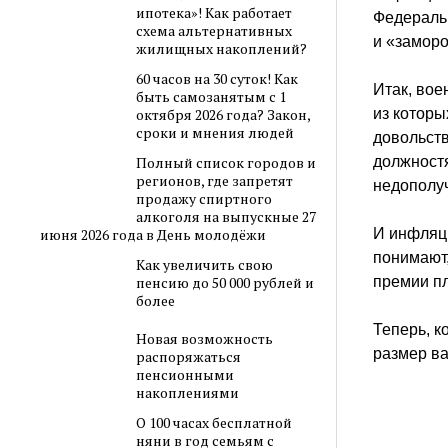
ипотека»! Как работает
Федераль
схема альтернативных
и «заморо
жилищных накоплений?
60 часов на 30 суток! Как
Итак, вое
быть самозанятым с 1
из которы
октября 2026 года? Закон,
сроки и мнения людей
довольств
должностя
Полный список городов и
регионов, где запретят
недополуч
продажу спиртного
алкоголя на выпускные 27
И инфляци
июня 2026 года в День молодёжи
понимают,
Как увеличить свою
премии п
пенсию до 50 000 рублей и
более
Теперь, к
Новая возможность
размер в
распоряжаться
пенсионными
накоплениями
О 100 часах бесплатной
няни в год семьям с