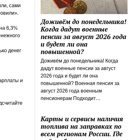
ли, сами
новили».
Доживём до понедельника!
Когда дадут военные
 на 6,3%
пенсии за август 2026 года
енежного
и будет ли она
повышенной?
ько денег
Доживём до понедельника! Когда
дадут военные пенсии за август
о
2026 года и будет ли она
арплаты и
повышенной? Военная пенсия за
август 2026 года военным
пенсионерам Подходит…
дсчитайте
Карты и сервисы наличия
топлива на заправках по
всем регионам России. Где