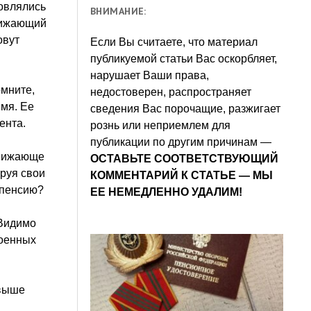
новлялись
ВНИМАНИЕ:
нижающий
овут
Если Вы считаете, что материал
публикуемой статьи Вас оскорбляет,
нарушает Ваши права,
омните,
недостоверен, распространяет
емя. Ее
сведения Вас порочащие, разжигает
ента.
рознь или неприемлем для
публикации по другим причинам —
онижающе
ОСТАВЬТЕ СООТВЕТСТВУЮЩИЙ
руя свои
КОММЕНТАРИЙ К СТАТЬЕ — МЫ
 пенсию?
ЕЕ НЕМЕДЛЕННО УДАЛИМ!
 Видимо
военных
«выше