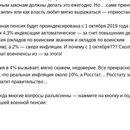
ным законам должны делать это ежегодно. Но….сами приня
зили» или как власть любит мягко выражаться — «приоста
нная пенсия будет проиндексирована с 1 октября 2019 года
х 4,3% индексации автоматическое — за счет повышения д
ия (окладов по воинским званиям и окладов по воинским
м), а 2% — сверх инфляции. И почему с 1 октября??? Скол
ат военпенсы из — за этого!
я в 4% вызывает, мягко скажем, недоверие. Все прекрасн
 что реальная инфляция около 10%, а Росстат… Росстату з
латит правительство…
огда многие вопросы разъяснены — нажмите на кнопку и по
ашей военной пенсии: