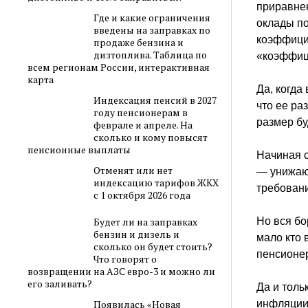
приравнен
Где и какие ограничения
оклады п
введены на заправках по
коэффици
продаже бензина и
дизтоплива. Таблица по
«коэффиц
всем регионам России, интерактивная
карта
Да, когда
Индексация пенсий в 2027
что ее ра
году пенсионерам в
размер бу
феврале и апреле. На
сколько и кому повысят
пенсионные выплаты
Начиная 
Отменят или нет
— унижаю
индексацию тарифов ЖКХ
требован
с 1 октября 2026 года
Но вся бо
Будет ли на заправках
бензин и дизель и
мало кто 
сколько он будет стоить?
пенсионе
Что говорят о
возвращении на АЗС евро-3 и можно ли
его заливать?
Да и тол
инфляции 
Появилась «Новая