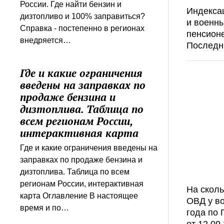
России. Где найти бензин и
Индекса
дизтопливо и 100% заправиться?
и военн
Справка - постепенно в регионах
пенсионе
внедряется…
Последн
Где и какие ограничения
введены на заправках по
продаже бензина и
дизтоплива. Таблица по
всем регионам России,
интерактивная карта
Где и какие ограничения введены на
заправках по продаже бензина и
дизтоплива. Таблица по всем
регионам России, интерактивная
На сколь
карта Оглавление В настоящее
ОВД у во
время и по…
года по
от 12.09