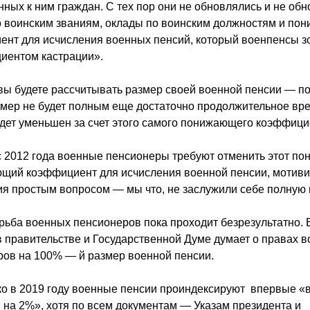
ных к ним граждан. С тех пор они не обновлялись и не об
о воинским званиям, оклады по воинским должностям и по
ент для исчисления военных пенсий, который военпенсы з
иентом кастрации».
 вы будете рассчитывать размер своей военной пенсии — п
змер не будет полным еще достаточно продолжительное вр
дет уменьшен за счет этого самого понижающего коэффици
с 2012 года военные пенсионеры требуют отменить этот п
щий коэффициент для исчисления военной пенсии, мотиви
ия простым вопросом — мы что, не заслужили себе полную
рьба военных пенсионеров пока проходит безрезультатно.
в правительстве и Государственной Думе думает о правах 
ров на 100% — й размер военной пенсии.
ько в 2019 году военные пенсии проиндексируют впервые 
на 2%», хотя по всем документам — Указам президента и