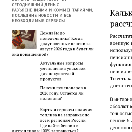
СЕГОДНЯШНИЙ ДЕНЬ С
Кальк
РАЗЪЯСНЕНИЯМИ И КОММЕНТАРИЯМИ,
ПОСЛЕДНИЕ НОВОСТИ И ВСЕ
рассч
НЕОБХОДИМЫЕ СЕРВИСЫ
Доживём до
Рассчита
понедельника! Когда
военную 
дадут военные пенсии за
август 2026 года и будет ли
использу
она повышенной?
пенсионн
Актуальные вопросы
функцион
уменьшения упаковок
пенсионер
для покупателей
То есть 
продуктов
достаточ
Пенсии пенсионеров в
2026 году. Остаётся ли
половина?
В интерне
абсолютно
Карты и сервисы наличия
точностью
топлива на заправках по
всем регионам России.
пенсии бы
Где найти бензин и
денежног
дизтопливо и 100% заправиться?