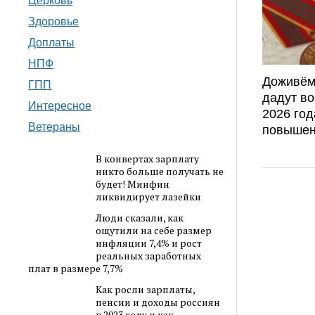
Церковь
Здоровье
Доплаты
НПФ
Доживём
ГПП
дадут во
Интересное
2026 год
Ветераны
повышен
В конвертах зарплату
никто больше получать не
будет! Минфин
ликвидирует лазейки
Люди сказали, как
ощутили на себе размер
инфляции 7,4% и рост
реальных заработных
плат в размере 7,7%
Как росли зарплаты,
пенсии и доходы россиян
в 2023 году и как