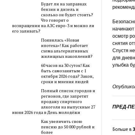
Будет ли на заправках
рекоменда
бензин и дизель и
сколько он будет стоить?
Что говорят о
Безопасно
возвращении на АЗС евро-3 и можно ли
начинают
его заливать?
осмотр ро
Появилась «Новая
снятия от
ипотека»! Как работает
Спустя не
схема альтернативных
жилищных накоплений?
для дневн
улыбка бу
60 часов на 30 суток! Как
быть самозанятым с 1
октября 2026 года? Закон,
сроки и мнения людей
Опублико
Полный список городов и
регионов, где запретят
продажу спиртного
алкоголя на выпускные 27
ПРЕД-П
июня 2026 года в День молодёжи
Как увеличить свою
пенсию до 50 000 рублей и
Больше в
более