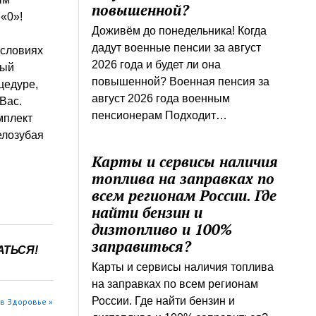
повышенной?
«0»!
Доживём до понедельника! Когда
дадут военные пенсии за август
условиях
2026 года и будет ли она
ный
повышенной? Военная пенсия за
цедуре,
август 2026 года военным
Вас.
пенсионерам Подходит…
мплект
елозубая
Карты и сервисы наличия
топлива на заправках по
всем регионам России. Где
найти бензин и
дизтопливо и 100%
заправиться?
АТЬСЯ!
Карты и сервисы наличия топлива
на заправках по всем регионам
России. Где найти бензин и
в Здоровье »