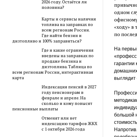
2026 году. Остаётся ли
привычно
половина?
одном сл
Карты и сервисы наличия
офисному
топлива на заправках по
«ходу» в 
всем регионам России.
по после
Где найти бензин и
дизтопливо и 100% заправиться?
На первый
Где и какие ограничения
введены на заправках по
«професс
продаже бензина и
гарантии 
дизтоплива. Таблица по
домашних
всем регионам России, интерактивная
карта
выглядит 
Индексация пенсий в 2027
году пенсионерам в
Професси
феврале и апреле. На
методика
сколько и кому повысят
индивидуа
пенсионные выплаты
большой 
Отменят или нет
стоимост
индексацию тарифов ЖКХ
с 1 октября 2026 года
Напротив
подобранн