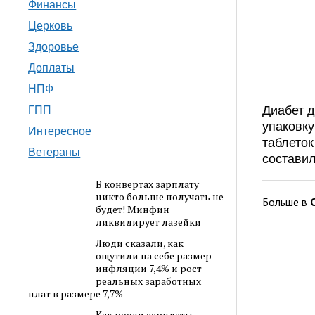
Финансы
Церковь
Здоровье
Доплаты
НПФ
Диабет д
ГПП
упаковк
Интересное
таблеток
Ветераны
составил
В конвертах зарплату
никто больше получать не
Больше в
будет! Минфин
ликвидирует лазейки
Люди сказали, как
ощутили на себе размер
инфляции 7,4% и рост
реальных заработных
плат в размере 7,7%
Как росли зарплаты,