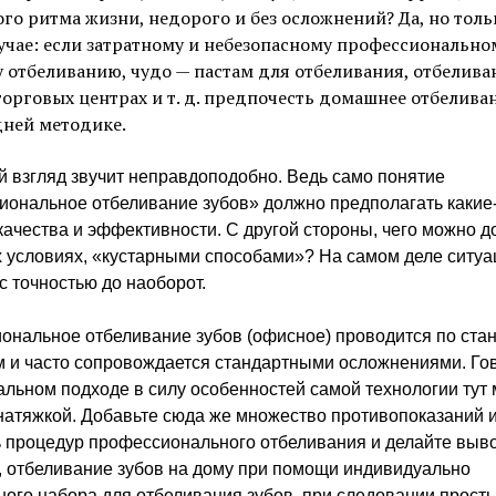
го ритма жизни, недорого и без осложнений? Да, но толь
учае: если затратному и небезопасному профессионально
 отбеливанию, чудо — пастам для отбеливания, отбелива
торговых центрах и т. д. предпочесть домашнее отбелива
дней методике.
 взгляд звучит неправдоподобно. Ведь само понятие
иональное отбеливание зубов» должно предполагать какие
качества и эффективности. С другой стороны, чего можно д
 условиях, «кустарными способами»? На самом деле ситуа
с точностью до наоборот.
ональное отбеливание зубов (офисное) проводится по ста
м и часто сопровождается стандартными осложнениями. Го
льном подходе в силу особенностей самой технологии тут
натяжкой. Добавьте сюда же множество противопоказаний 
ь процедур профессионального отбеливания и делайте выв
, отбеливание зубов на дому при помощи индивидуально
ого набора для отбеливания зубов, при следовании прост