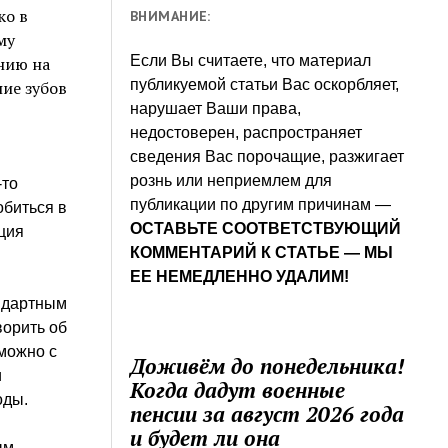
ко в
ВНИМАНИЕ:
му
Если Вы считаете, что материал
нию на
публикуемой статьи Вас оскорбляет,
ние зубов
нарушает Ваши права,
недостоверен, распространяет
сведения Вас порочащие, разжигает
рознь или неприемлем для
-то
публикации по другим причинам —
обиться в
ОСТАВЬТЕ СООТВЕТСТВУЮЩИЙ
ция
КОММЕНТАРИЙ К СТАТЬЕ — МЫ
ЕЕ НЕМЕДЛЕННО УДАЛИМ!
ндартным
ворить об
 можно с
Доживём до понедельника!
и
Когда дадут военные
оды.
пенсии за август 2026 года
и будет ли она
ым