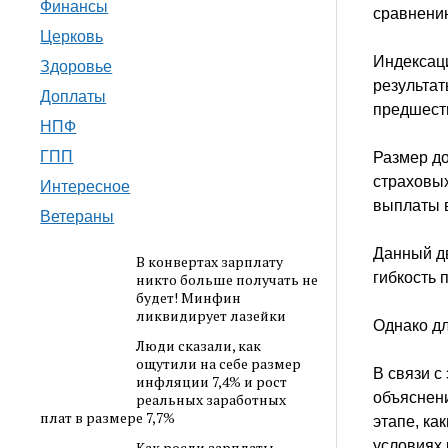
Финансы
сравнению
Церковь
Индексац
Здоровье
результа
Доплаты
предшест
НПФ
ГПП
Размер до
страховых
Интересное
выплаты в
Ветераны
Данный д
В конвертах зарплату
гибкость 
никто больше получать не
будет! Минфин
ликвидирует лазейки
Однако д
Люди сказали, как
ощутили на себе размер
В связи с
инфляции 7,4% и рост
объяснен
реальных заработных
плат в размере 7,7%
этапе, ка
условиях
Как росли зарплаты,