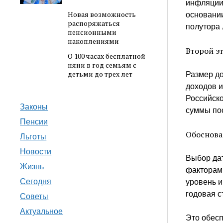
инфляции,
Новая возможность
основании
распоряжаться
полутора 
пенсионными
накоплениями
Второй э
О 100 часах бесплатной
няни в год семьям с
детьми до трех лет
Размер до
доходов 
Российско
Законы
суммы по
Пенсии
Обоснова
Льготы
Новости
Выбор да
Жизнь
факторам
Сегодня
уровень 
годовая с
Советы
Актуальное
Это обесп