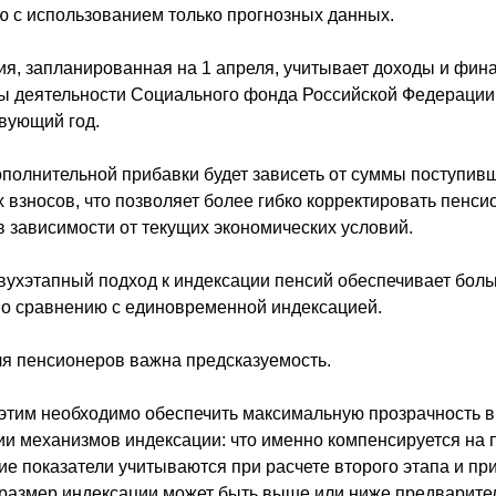
 с использованием только прогнозных данных.
ия, запланированная на 1 апреля, учитывает доходы и фи
ты деятельности Социального фонда Российской Федерации
вующий год.
полнительной прибавки будет зависеть от суммы поступив
 взносов, что позволяет более гибко корректировать пенс
 зависимости от текущих экономических условий.
вухэтапный подход к индексации пенсий обеспечивает бол
по сравнению с единовременной индексацией.
ля пенсионеров важна предсказуемость.
 этим необходимо обеспечить максимальную прозрачность в
ии механизмов индексации: что именно компенсируется на
кие показатели учитываются при расчете второго этапа и при
 размер индексации может быть выше или ниже предварит