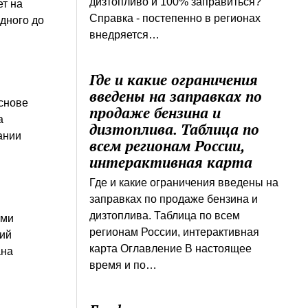
дизтопливо и 100% заправиться?
ет на
Справка - постепенно в регионах
дного до
внедряется…
Где и какие ограничения
введены на заправках по
основе
продаже бензина и
а
дизтоплива. Таблица по
ании
всем регионам России,
интерактивная карта
Где и какие ограничения введены на
заправках по продаже бензина и
дизтоплива. Таблица по всем
ими
регионам России, интерактивная
кий
карта Оглавление В настоящее
ана
время и по…