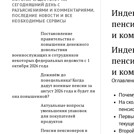
СЕГОДНЯШНИЙ ДЕНЬ С
Индек
РАЗЪЯСНЕНИЯМИ И КОММЕНТАРИЯМИ,
ПОСЛЕДНИЕ НОВОСТИ И ВСЕ
пенси
НЕОБХОДИМЫЕ СЕРВИСЫ
и ко
Постановление
правительства о
повышении денежного
Индек
довольствия
военнослужащих и сотрудников
пенси
некоторых федеральных ведомств с 1
октября 2026 года
и ко
Доживём до
понедельника! Когда
Оглавлен
дадут военные пенсии за
август 2026 года и будет ли
Почему
она повышенной?
На ско
Актуальные вопросы
пенси
уменьшения упаковок
для покупателей
Первый
продуктов
текуще
Пенсии пенсионеров в
Второй