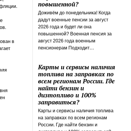
повышенной?
нфляции.
Доживём до понедельника! Когда
дадут военные пенсии за август
ее
2026 года и будет ли она
ов.
повышенной? Военная пенсия за
август 2026 года военным
рован в
пенсионерам Подходит…
агает
Карты и сервисы наличия
аля
топлива на заправках по
всем регионам России. Где
найти бензин и
овня
дизтопливо и 100%
цен
заправиться?
Карты и сервисы наличия топлива
на заправках по всем регионам
России. Где найти бензин и