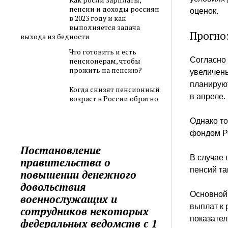
пенсии и доходы россиян
оценок.
в 2023 году и как
выполняется задача
Прогно
выхода из бедности
Что готовить и есть
Согласно 
пенсионерам, чтобы
прожить на пенсию?
увеличены
планируют
Когда снизят пенсионный
в апреле.
возраст в России обратно
Однако т
фондом Ро
Постановление
В случае
правительства о
пенсий та
повышении денежного
довольствия
Основной
военнослужащих и
выплат к 
сотрудников некоторых
показател
федеральных ведомств с 1