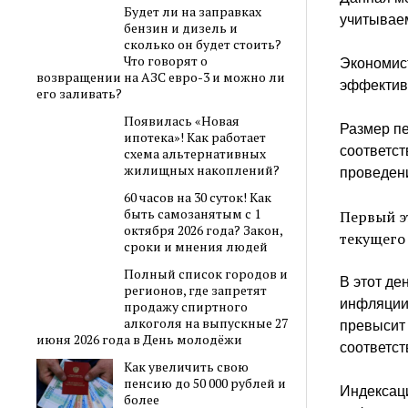
Будет ли на заправках
учитываем
бензин и дизель и
сколько он будет стоить?
Что говорят о
Экономист
возвращении на АЗС евро-3 и можно ли
эффектив
его заливать?
Появилась «Новая
Размер пе
ипотека»! Как работает
соответст
схема альтернативных
жилищных накоплений?
проведен
60 часов на 30 суток! Как
быть самозанятым с 1
Первый э
октября 2026 года? Закон,
текущего 
сроки и мнения людей
Полный список городов и
В этот де
регионов, где запретят
инфляции
продажу спиртного
алкоголя на выпускные 27
превысит 
июня 2026 года в День молодёжи
соответс
Как увеличить свою
пенсию до 50 000 рублей и
Индексаци
более