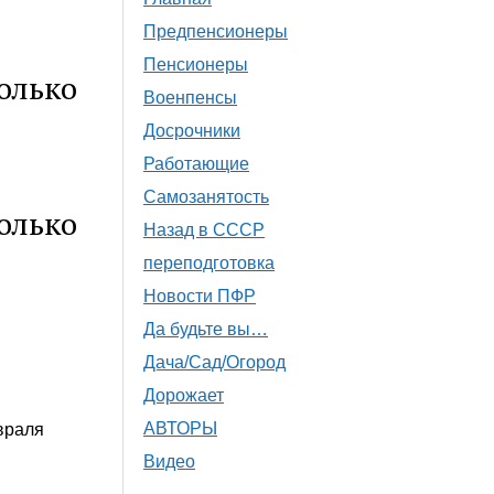
Предпенсионеры
Пенсионеры
олько
Военпенсы
Досрочники
Работающие
Самозанятость
олько
Назад в СССР
переподготовка
Новости ПФР
Да будьте вы…
Дача/Сад/Огород
Дорожает
АВТОРЫ
враля
Видео