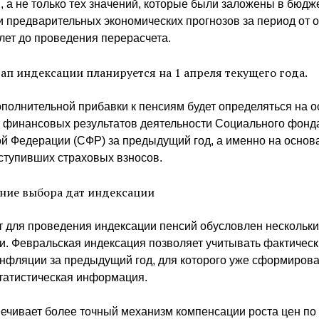
 а не только тех значений, которые были заложены в бюдж
 предварительных экономических прогнозов за период от о
лет до проведения перерасчета.
тап индексации планируется на 1 апреля текущего года.
полнительной прибавки к пенсиям будет определяться на 
и финансовых результатов деятельности Социального фонд
й Федерации (СФР) за предыдущий год, а именно на основ
ступивших страховых взносов.
ние выбора дат индексации
т для проведения индексации пенсий обусловлен нескольк
и. Февральская индексация позволяет учитывать фактичес
инфляции за предыдущий год, для которого уже сформиров
татистическая информация.
ечивает более точный механизм компенсации роста цен по