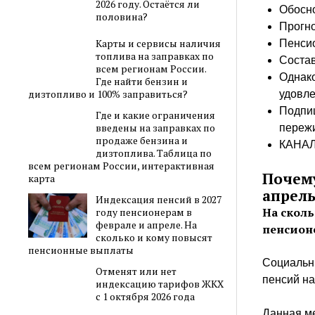
2026 году. Остаётся ли
Обосн
половина?
Прогн
Карты и сервисы наличия
Пенсио
топлива на заправках по
Состав
всем регионам России.
Однако
Где найти бензин и
дизтопливо и 100% заправиться?
удовле
Подпиш
Где и какие ограничения
введены на заправках по
переж
продаже бензина и
КАНА
дизтоплива. Таблица по
всем регионам России, интерактивная
Почему
карта
апрель
Индексация пенсий в 2027
На скол
году пенсионерам в
феврале и апреле. На
пенсион
сколько и кому повысят
пенсионные выплаты
Социальн
Отменят или нет
пенсий на
индексацию тарифов ЖКХ
с 1 октября 2026 года
Данная ме