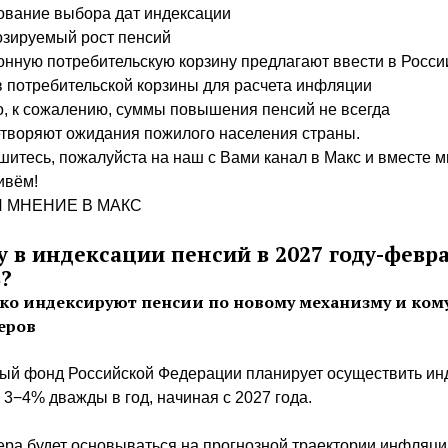
ование выбора дат индексации
озируемый рост пенсий
нную потребительскую корзину предлагают ввести в Росси
 потребительской корзины для расчета инфляции
, к сожалению, суммы повышения пенсий не всегда
творяют ожидания пожилого населения страны.
итесь, пожалуйста на наш с Вами канал в Макс и вместе м
ивём!
Л МНЕНИЕ В МАКС
 в индексации пенсий в 2027 году-февра
?
ько индексируют пенсии по новому механизму и ком
еров
ый фонд Российской Федерации планирует осуществить ин
 3−4% дважды в год, начиная с 2027 года.
ра будет основываться на прогнозной траектории инфляци