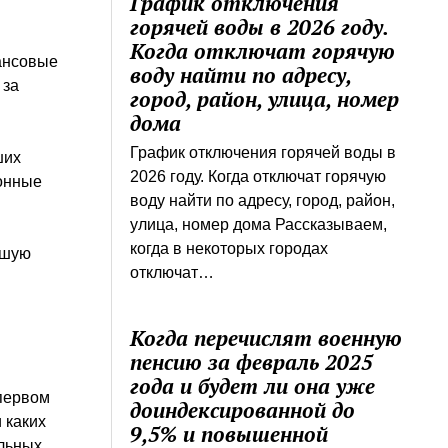
График отключения
горячей воды в 2026 году.
Когда отключат горячую
нансовые
воду найти по адресу,
 за
город, район, улица, номер
дома
График отключения горячей воды в
ших
2026 году. Когда отключат горячую
ионные
воду найти по адресу, город, район,
улица, номер дома Рассказываем,
когда в некоторых городах
ьшую
отключат…
Когда перечислят военную
пенсию за февраль 2025
года и будет ли она уже
 первом
доиндексированной до
 каких
9,5% и повышенной
ельных