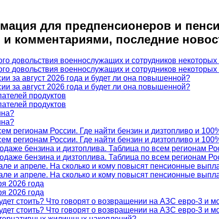
мация для предпенсионеров и пенси
 и комментариями, последние новос
го довольствия военнослужащих и сотрудников некоторых 
го довольствия военнослужащих и сотрудников некоторых 
ии за август 2026 года и будет ли она повышенной?
ии за август 2026 года и будет ли она повышенной?
пателей продуктов
пателей продуктов
ина?
ина?
сем регионам России. Где найти бензин и дизтопливо и 100
сем регионам России. Где найти бензин и дизтопливо и 100
родаже бензина и дизтоплива. Таблица по всем регионам Ро
родаже бензина и дизтоплива. Таблица по всем регионам Ро
але и апреле. На сколько и кому повысят пенсионные выпл
але и апреле. На сколько и кому повысят пенсионные выпл
ря 2026 года
ря 2026 года
будет стоить? Что говорят о возвращении на АЗС евро-3 и м
будет стоить? Что говорят о возвращении на АЗС евро-3 и м
льтернативных жилищных накоплений?