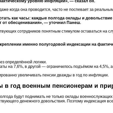
 фактическому уровню инфляции», — сказал он.
аже когда она проводится, часто не поспевает за реальным
отать как часы: каждые полгода оклады и довольстви
г от обесценивания», — уточнил Панеш.
ствующих сотрудников понятным стимулом оставаться на сл
креплении именно полугодовой индексации на фактиче
без определённой логики.
ты на 7,6%, в другой — ограничилось подъёмом на 4,5%, а 
тированно увеличивать пенсии дважды в год по инфляции.
ы в год военным пенсионерам и при
олгода будут поднимать не только оклады военнослужащих и 
твующего денежного довольствия. Поэтому индексация все