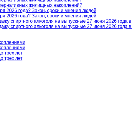
льтернативных жилищных накоплений?
бря 2026 года? Закон, сроки и мнения людей
бря 2026 года? Закон, сроки и мнения людей
одажу спиртного алкоголя на выпускные 27 июня 2026 года 
одажу спиртного алкоголя на выпускные 27 июня 2026 года 
коплениями
коплениями
о трех лет
о трех лет