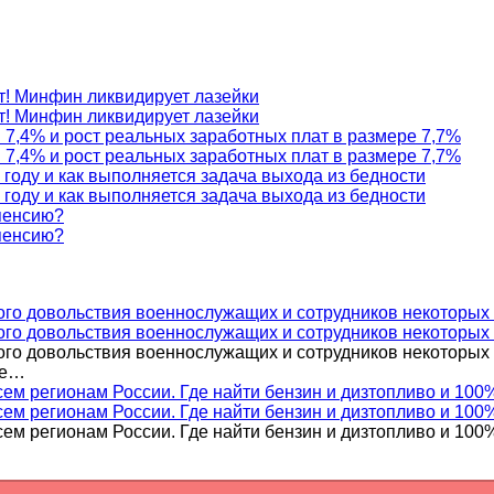
ет! Минфин ликвидирует лазейки
ет! Минфин ликвидирует лазейки
 7,4% и рост реальных заработных плат в размере 7,7%
 7,4% и рост реальных заработных плат в размере 7,7%
 году и как выполняется задача выхода из бедности
 году и как выполняется задача выхода из бедности
 пенсию?
 пенсию?
го довольствия военнослужащих и сотрудников некоторых 
го довольствия военнослужащих и сотрудников некоторых 
о довольствия военнослужащих и сотрудников некоторых ф
ое…
сем регионам России. Где найти бензин и дизтопливо и 100
сем регионам России. Где найти бензин и дизтопливо и 100
сем регионам России. Где найти бензин и дизтопливо и 100