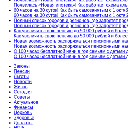
Появилась «Новая ипотека»! Как работает схема а
60 часов на 30 суток! Как быть самозанятым с 1 октя
60 часов на 30 суток! Как быть самозанятым с 1 октя
Полный список городов и регионов, где запретят пр
Полный список городов и регионов, где запретят пр
Как увеличить свою пенсию до 50 000 рублей и более
Как увеличить свою пенсию до 50 000 рублей и более
Новая возможность распоряжаться пенсионными на
Новая возможность распоряжаться пенсионными на
О 100 часах бесплатной няни в год семьям с детьми д
О 100 часах бесплатной няни в год семьям с детьми д
Законы
Пенсии
Льготы
Новости
Жизнь
Сегодня
Советы
Актуальное
Финансы
Церковь
Здоровье
Доплаты
НПФ