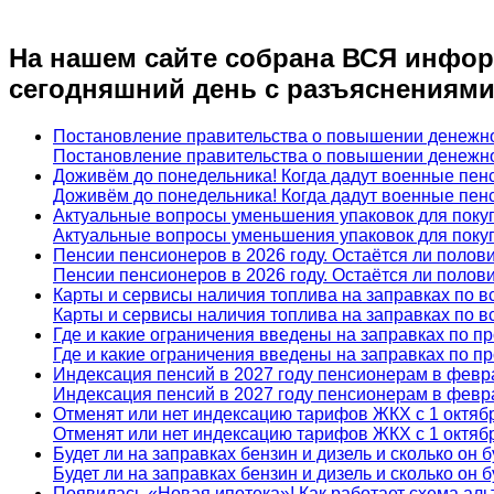
На нашем сайте собрана ВСЯ инфор
сегодняшний день с разъяснениями
Постановление правительства о повышении денежно
Постановление правительства о повышении денежно
Доживём до понедельника! Когда дадут военные пенс
Доживём до понедельника! Когда дадут военные пенс
Актуальные вопросы уменьшения упаковок для поку
Актуальные вопросы уменьшения упаковок для поку
Пенсии пенсионеров в 2026 году. Остаётся ли полов
Пенсии пенсионеров в 2026 году. Остаётся ли полов
Карты и сервисы наличия топлива на заправках по в
Карты и сервисы наличия топлива на заправках по в
Где и какие ограничения введены на заправках по п
Где и какие ограничения введены на заправках по п
Индексация пенсий в 2027 году пенсионерам в февр
Индексация пенсий в 2027 году пенсионерам в февр
Отменят или нет индексацию тарифов ЖКХ с 1 октяб
Отменят или нет индексацию тарифов ЖКХ с 1 октяб
Будет ли на заправках бензин и дизель и сколько он 
Будет ли на заправках бензин и дизель и сколько он 
Появилась «Новая ипотека»! Как работает схема а