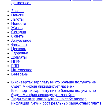
до трех лет
Законы
Пенсии
Льготы
Новости
Жизнь
Сегодня
Советы
Актуальное
Финансы
Церковь
Здоровье
Доплаты
НПФ
ГПП
Интересное
Ветераны
В конвертах зарплату никто больше получать не
будет! Минфин ликвидирует лазейки
В конвертах зарплату никто больше получать не
будет! Минфин ликвидирует лазейки
Люди сказали, как ощутили на себе размер
инфляции 7,4% и рост реальных заработных плат в