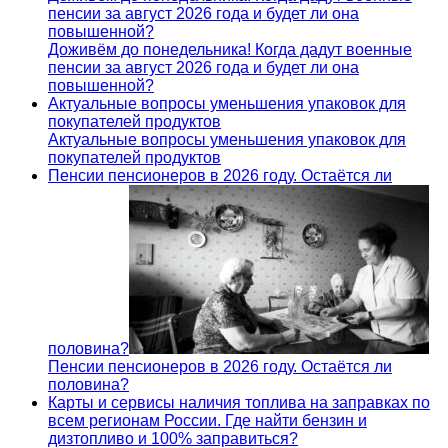
пенсии за август 2026 года и будет ли она
повышенной?
Доживём до понедельника! Когда дадут военные
пенсии за август 2026 года и будет ли она
повышенной?
Актуальные вопросы уменьшения упаковок для
покупателей продуктов
Актуальные вопросы уменьшения упаковок для
покупателей продуктов
Пенсии пенсионеров в 2026 году. Остаётся ли
половина?
Пенсии пенсионеров в 2026 году. Остаётся ли
половина?
Карты и сервисы наличия топлива на заправках по
всем регионам России. Где найти бензин и
дизтопливо и 100% заправиться?