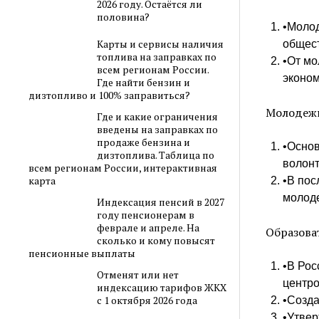
2026 году. Остаётся ли
половина?
•Молод
Карты и сервисы наличия
общес
топлива на заправках по
•От мо
всем регионам России.
эконом
Где найти бензин и
дизтопливо и 100% заправиться?
Молодежн
Где и какие ограничения
введены на заправках по
продаже бензина и
•Основ
дизтоплива. Таблица по
волонт
всем регионам России, интерактивная
карта
•В пос
молод
Индексация пенсий в 2027
году пенсионерам в
феврале и апреле. На
Образова
сколько и кому повысят
пенсионные выплаты
•В Рос
Отменят или нет
центр
индексацию тарифов ЖКХ
с 1 октября 2026 года
•Созд
•Утвер