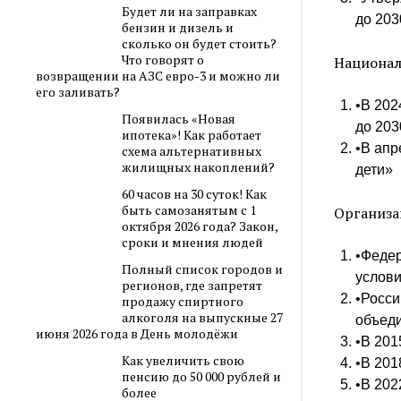
Будет ли на заправках
до 203
бензин и дизель и
сколько он будет стоить?
Что говорят о
Национал
возвращении на АЗС евро-3 и можно ли
его заливать?
•В 202
Появилась «Новая
до 203
ипотека»! Как работает
•В апр
схема альтернативных
жилищных накоплений?
дети»
60 часов на 30 суток! Как
быть самозанятым с 1
Организа
октября 2026 года? Закон,
сроки и мнения людей
•Федер
Полный список городов и
услов
регионов, где запретят
•Росси
продажу спиртного
алкоголя на выпускные 27
объед
июня 2026 года в День молодёжи
•В 201
Как увеличить свою
•В 201
пенсию до 50 000 рублей и
•В 202
более