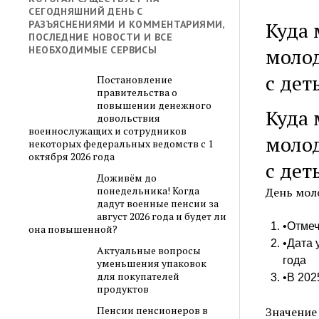
СЕГОДНЯШНИЙ ДЕНЬ С
Куда 
РАЗЪЯСНЕНИЯМИ И КОММЕНТАРИЯМИ,
ПОСЛЕДНИЕ НОВОСТИ И ВСЕ
молод
НЕОБХОДИМЫЕ СЕРВИСЫ
с дет
Постановление
правительства о
повышении денежного
Куда 
довольствия
военнослужащих и сотрудников
молод
некоторых федеральных ведомств с 1
октября 2026 года
с дет
Доживём до
понедельника! Когда
День мол
дадут военные пенсии за
август 2026 года и будет ли
•Отмеч
она повышенной?
•Дата 
Актуальные вопросы
года
уменьшения упаковок
для покупателей
•В 202
продуктов
Пенсии пенсионеров в
Значение