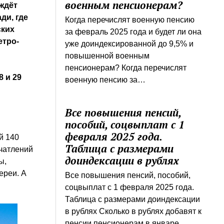
военным пенсионерам?
ждёт
ди, где
Когда перечислят военную пенсию
ских
за февраль 2025 года и будет ли она
етро-
уже доиндексированной до 9,5% и
повышенной военным
пенсионерам? Когда перечислят
8 и 29
военную пенсию за…
Все повышения пенсий,
пособий, соцвыплат с 1
февраля 2025 года.
й 140
Таблица с размерами
ечатлений
доиндексации в рублях
ы,
ереи. А
Все повышения пенсий, пособий,
соцвыплат с 1 февраля 2025 года.
Таблица с размерами доиндексации
в рублях Сколько в рублях добавят к
пенсии пенсионерам в январе…