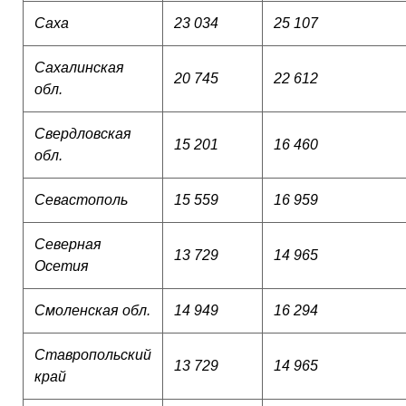
Саха
23 034
25 107
Сахалинская
20 745
22 612
обл.
Свердловская
15 201
16 460
обл.
Севастополь
15 559
16 959
Северная
13 729
14 965
Осетия
Смоленская обл.
14 949
16 294
Ставропольский
13 729
14 965
край