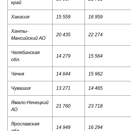
край
Хакасия
15 559
16 959
Ханты-
20 435
22 274
Мансийский АО
Челябинская
14 279
15 564
обл.
Чечня
14 644
15 962
Чувашия
13 271
14 465
Ямало-Ненецкий
21 760
23 718
АО
Ярославская
14 949
16 294
обл.