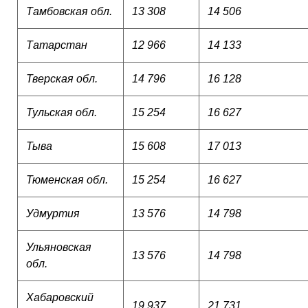
Тамбовская обл.
13 308
14 506
Татарстан
12 966
14 133
Тверская обл.
14 796
16 128
Тульская обл.
15 254
16 627
Тыва
15 608
17 013
Тюменская обл.
15 254
16 627
Удмуртия
13 576
14 798
Ульяновская
13 576
14 798
обл.
Хабаровский
19 937
21 731