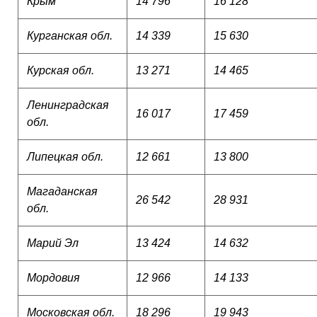
Крым
14 796
16 128
Курганская обл.
14 339
15 630
Курская обл.
13 271
14 465
Ленинградская
16 017
17 459
обл.
Липецкая обл.
12 661
13 800
Магаданская
26 542
28 931
обл.
Марий Эл
13 424
14 632
Мордовия
12 966
14 133
Московская обл.
18 296
19 943