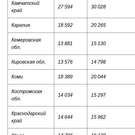
Камчатский
27 594
30 028
край
Карелия
18 592
20 265
Кемеровская
13 881
15 130
обл.
Кировская обл.
13 576
14 798
Коми
18 389
20 044
Костромская
14 034
15 297
обл.
Краснодарский
14 644
15 962
край