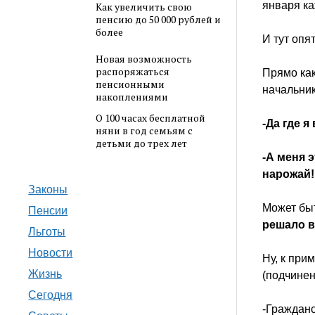
января к
Как увеличить свою
пенсию до 50 000 рублей и
более
И тут опя
Новая возможность
распоряжаться
Прямо ка
пенсионными
начальник
накоплениями
О 100 часах бесплатной
-Да где 
няни в год семьям с
детьми до трех лет
-А меня 
нарожай!
Законы
Может быт
Пенсии
решало 
Льготы
Новости
Ну, к при
Жизнь
(подчинен
Сегодня
-Гражданс