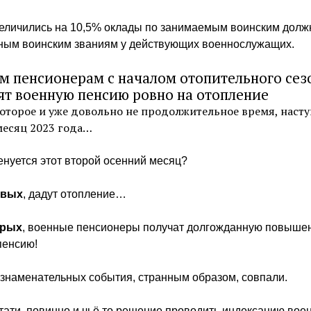
величились на 10,5% оклады по занимаемым воинским долж
ным воинским званиям у действующих военнослужащих.
м пенсионерам с началом отопительного сез
ят военную пенсию ровно на отопление
которое и уже довольно не продолжительное время, наст
месяц 2023 года…
нуется этот второй осенний месяц?
рвых
, дадут отопление…
орых
, военные пенсионеры получат долгожданную повыше
пенсию!
 знаменательных события, странным образом, совпали.
стати, повинно и чьё то решение проводить индексацию вое