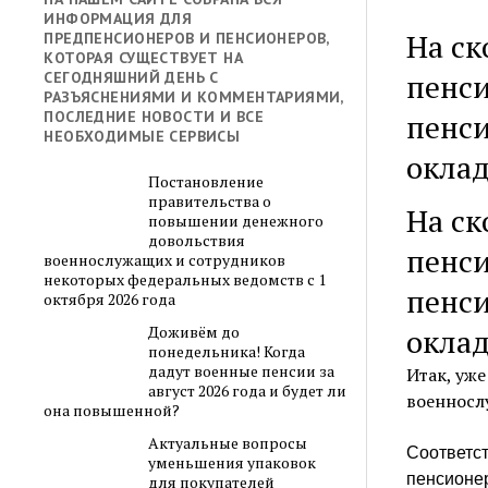
ИНФОРМАЦИЯ ДЛЯ
На ск
ПРЕДПЕНСИОНЕРОВ И ПЕНСИОНЕРОВ,
КОТОРАЯ СУЩЕСТВУЕТ НА
пенси
СЕГОДНЯШНИЙ ДЕНЬ С
РАЗЪЯСНЕНИЯМИ И КОММЕНТАРИЯМИ,
пенси
ПОСЛЕДНИЕ НОВОСТИ И ВСЕ
НЕОБХОДИМЫЕ СЕРВИСЫ
окла
Постановление
правительства о
На ск
повышении денежного
довольствия
пенси
военнослужащих и сотрудников
некоторых федеральных ведомств с 1
пенси
октября 2026 года
окла
Доживём до
понедельника! Когда
дадут военные пенсии за
Итак, уже
август 2026 года и будет ли
военносл
она повышенной?
Актуальные вопросы
Соответст
уменьшения упаковок
пенсионер
для покупателей