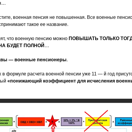
ия…
стите, военная пенсия не повышенная. Все военные пенси
принимают такое ее название.
ят, что военную пенсию можно
ПОВЫШАТЬ ТОЛЬКО ТОГД
НА БУДЕТ ПОЛНОЙ
…
авы — военные пенсионеры
.
х в формуле расчета военной пенсии уже 11 — й год присутс
мый
«понижающий коэффициент для исчисления военн