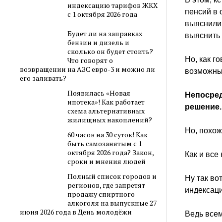
индексацию тарифов ЖКХ
пенсий в 
с 1 октября 2026 года
выяснили,
Будет ли на заправках
выяснит
бензин и дизель и
сколько он будет стоить?
Но, как г
Что говорят о
возвращении на АЗС евро-3 и можно ли
возможн
его заливать?
Появилась «Новая
Непосред
ипотека»! Как работает
решение.
схема альтернативных
жилищных накоплений?
Но, похож
60 часов на 30 суток! Как
быть самозанятым с 1
октября 2026 года? Закон,
Как и вс
сроки и мнения людей
Полный список городов и
Ну так во
регионов, где запретят
индексац
продажу спиртного
алкоголя на выпускные 27
июня 2026 года в День молодёжи
Ведь всем