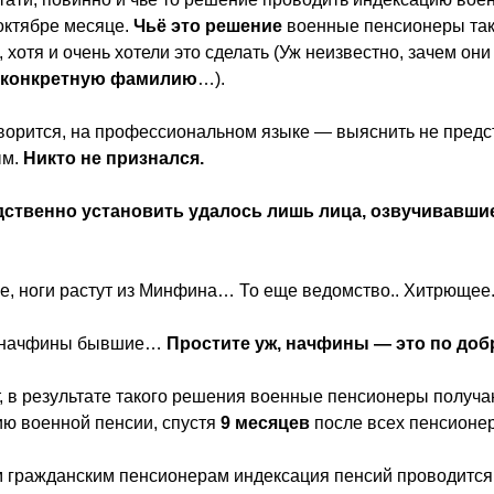
октябре месяце.
Чьё это решение
военные пенсионеры так
 хотя и очень хотели это сделать (Уж неизвестно, зачем они
ь
конкретную фамилию
…).
оворится, на профессиональном языке — выяснить не пред
ым.
Никто не признался.
ственно установить удалось лишь лица, озвучивавши
е, ноги растут из Минфина… То еще ведомство.. Хитрющее
е начфины бывшие…
Простите уж, начфины — это по до
т, в результате такого решения военные пенсионеры получа
ию военной пенсии, спустя
9 месяцев
после всех пенсионе
 гражданским пенсионерам индексация пенсий проводится 