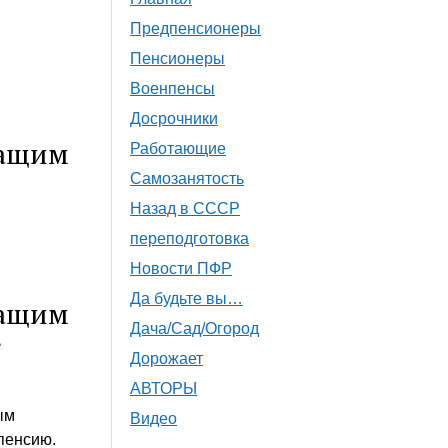
Предпенсионеры
я
Пенсионеры
Военпенсы
Досрочники
жащим
Работающие
Самозанятость
я
Назад в СССР
переподготовка
Новости ПФР
Да будьте вы…
жащим
Дача/Сад/Огород
е
Дорожает
АВТОРЫ
ым
Видео
пенсию.