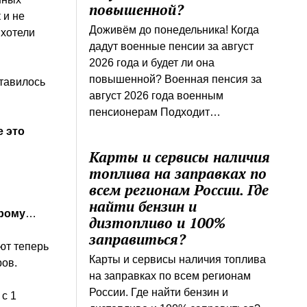
повышенной?
 и не
Доживём до понедельника! Когда
 хотели
дадут военные пенсии за август
2026 года и будет ли она
повышенной? Военная пенсия за
ставилось
август 2026 года военным
пенсионерам Подходит…
е это
Карты и сервисы наличия
топлива на заправках по
.
всем регионам России. Где
найти бензин и
брому
…
дизтопливо и 100%
заправиться?
ют теперь
Карты и сервисы наличия топлива
ров.
на заправках по всем регионам
России. Где найти бензин и
с 1