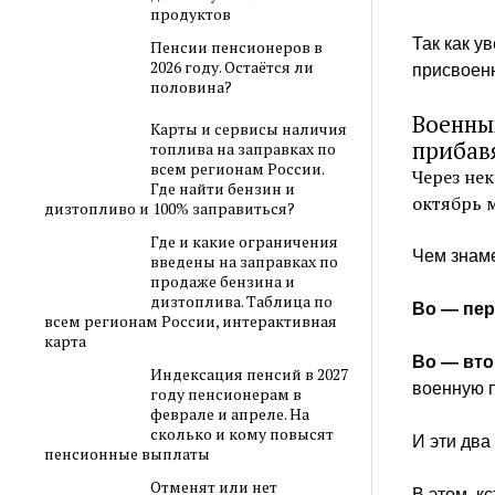
продуктов
Так как у
Пенсии пенсионеров в
2026 году. Остаётся ли
присвоен
половина?
Военны
Карты и сервисы наличия
прибав
топлива на заправках по
всем регионам России.
Через не
Где найти бензин и
октябрь 
дизтопливо и 100% заправиться?
Где и какие ограничения
Чем знаме
введены на заправках по
продаже бензина и
дизтоплива. Таблица по
Во — пе
всем регионам России, интерактивная
карта
Во — вт
Индексация пенсий в 2027
военную 
году пенсионерам в
феврале и апреле. На
сколько и кому повысят
И эти два
пенсионные выплаты
Отменят или нет
В этом, к