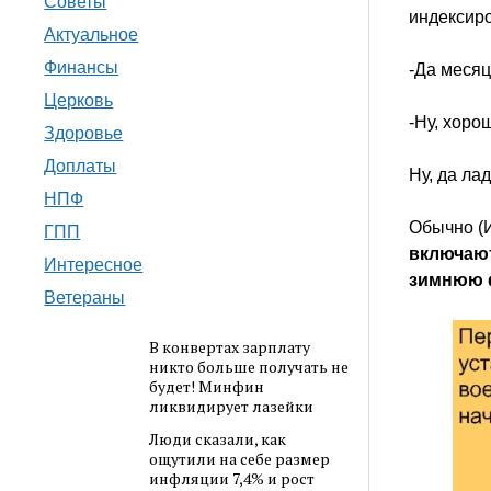
Советы
индексир
Актуальное
Финансы
-Да меся
Церковь
-Ну, хор
Здоровье
Доплаты
Ну, да л
НПФ
Обычно (И
ГПП
включают
Интересное
зимнюю 
Ветераны
В конвертах зарплату
никто больше получать не
будет! Минфин
ликвидирует лазейки
Люди сказали, как
ощутили на себе размер
инфляции 7,4% и рост