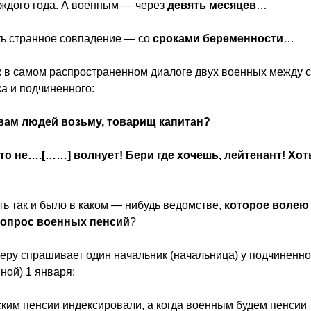
аждого года. А военным — через
девять месяцев
…
ть странное совпадение — со
сроками беременности
…
к в самом распространенном диалоге двух военных между 
а и подчиненного:
я вам людей возьму, товарищ капитан?
это не….[……] волнует! Бери где хочешь, лейтенант! Хот
ь так и было в каком — нибудь ведомстве,
которое волею
вопрос военных пенсий
?
меру спрашивает один начальник (начальница) у подчиненно
ной) 1 января:
ким пенсии индексировали, а когда военным будем пенсии