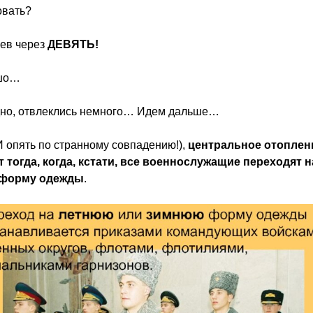
овать?
цев через
ДЕВЯТЬ!
ошо…
адно, отвлеклись немного… Идем дальше…
 опять по странному совпадению!),
центральное отоплен
 тогда, когда, кстати, все военнослужащие переходят н
форму одежды
.