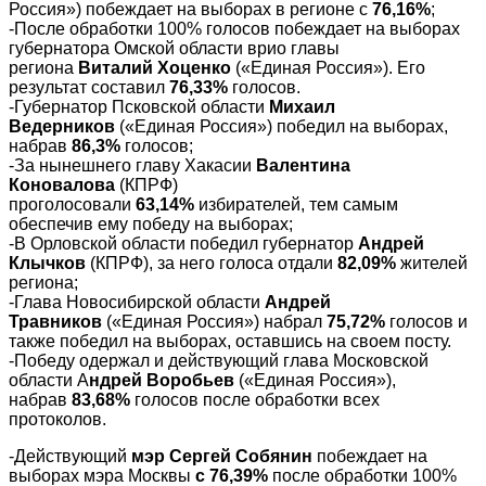
Россия») побеждает на выборах в регионе с
76,16%
;
-После обработки 100% голосов побеждает на выборах
губернатора Омской области врио главы
региона
Виталий Хоценко
(«Единая Россия»). Его
результат составил
76,33%
голосов.
-Губернатор Псковской области
Михаил
Ведерников
(«Единая Россия») победил на выборах,
набрав
86,3%
голосов;
-За нынешнего главу Хакасии
Валентина
Коновалова
(КПРФ)
проголосовали
63,14%
избирателей, тем самым
обеспечив ему победу на выборах;
-В Орловской области победил губернатор
Андрей
Клычков
(КПРФ), за него голоса отдали
82,09%
жителей
региона;
-Глава Новосибирской области
Андрей
Травников
(«Единая Россия») набрал
75,72%
голосов и
также победил на выборах, оставшись на своем посту.
-Победу одержал и действующий глава Московской
области А
ндрей Воробьев
(«Единая Россия»),
набрав
83,68%
голосов после обработки всех
протоколов.
-Действующий
мэр Сергей Собянин
побеждает на
выборах мэра Москвы
с 76,39%
после обработки 100%