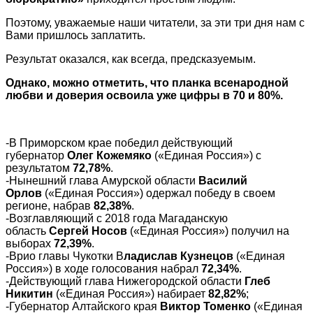
Поэтому, уважаемые наши читатели, за эти три дня нам с
Вами пришлось заплатить.
Результат оказался, как всегда, предсказуемым.
Однако, можно отметить, что планка всенародной
любви и доверия освоила уже цифры в 70 и 80%.
-В Приморском крае победил действующий
губернатор
Олег Кожемяко
(«Единая Россия») с
результатом
72,78%
.
-Нынешний глава Амурской области
Василий
Орлов
(«Единая Россия») одержал победу в своем
регионе, набрав
82,38%
.
-Возглавляющий с 2018 года Магаданскую
область
Сергей Носов
(«Единая Россия») получил на
выборах
72,39%
.
-Врио главы Чукотки В
ладислав Кузнецов
(«Единая
Россия») в ходе голосования набрал
72,34%
.
-Действующий глава Нижегородской области
Глеб
Никитин
(«Единая Россия») набирает
82,82%
;
-Губернатор Алтайского края
Виктор Томенко
(«Единая