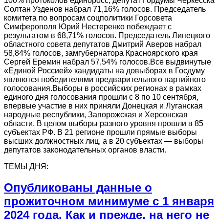
100% протоколов единоросс, депутат Гордумы Черкесска
Солтан Узденов набрал 71,16% голосов. Председатель
комитета по вопросам соцполитики Горсовета
Симферополя Юрий Нестеренко побеждает с
результатом в 68,71% голосов. Председатель Липецкого
областного совета депутатов Дмитрий Аверов набрал
58,84% голосов, замгубернатора Красноярского края
Сергей Еремин набрал 57,54% голосов.Все выдвинутые
«Единой Россией» кандидаты на довыборах в Госдуму
являются победителями предварительного партийного
голосования.Выборы в российских регионах в рамках
единого дня голосования прошли с 8 по 10 сентября,
впервые участие в них приняли Донецкая и Луганская
народные республики, Запорожская и Херсонская
области. В целом выборы разного уровня прошли в 85
субъектах РФ. В 21 регионе прошли прямые выборы
высших должностных лиц, а в 20 субъектах — выборы
депутатов законодательных органов власти.
ТЕМЫ ДНЯ:
Опубликованы данные о
прожиточном минимуме с 1 января
2024 года. Как и прежде, на него не