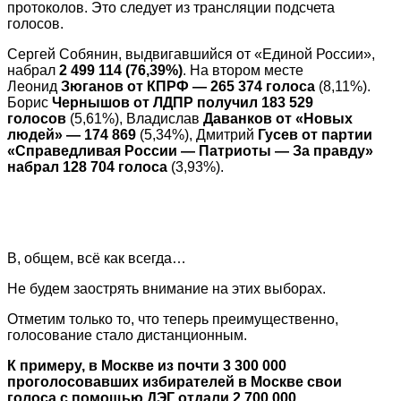
протоколов. Это следует из трансляции подсчета
голосов.
Сергей Собянин, выдвигавшийся от «Единой России»,
набрал
2 499 114 (76,39%)
. На втором месте
Леонид
Зюганов от КПРФ — 265 374 голоса
(8,11%).
Борис
Чернышов от ЛДПР получил 183 529
голосов
(5,61%), Владислав
Даванков от «Новых
людей» — 174 869
(5,34%), Дмитрий
Гусев от партии
«Справедливая России — Патриоты — За правду»
набрал 128 704 голоса
(3,93%).
В, общем, всё как всегда…
Не будем заострять внимание на этих выборах.
Отметим только то, что теперь преимущественно,
голосование стало дистанционным.
К примеру, в Москве из почти 3 300 000
проголосовавших избирателей в Москве свои
голоса с помощью ДЭГ отдали 2 700 000.