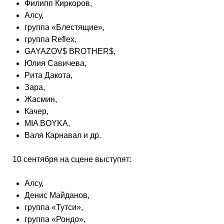
Филипп Киркоров,
Алсу,
группа «Блестящие»,
группа Reflex,
GAYAZOV$ BROTHER$,
Юлия Савичева,
Рита Дакота,
Зара,
Жасмин,
Качер,
MIA BOYKA,
Валя Карнавал и др.
10 сентября на сцене выступят:
Алсу,
Денис Майданов,
группа «Тутси»,
группа «Рондо»,