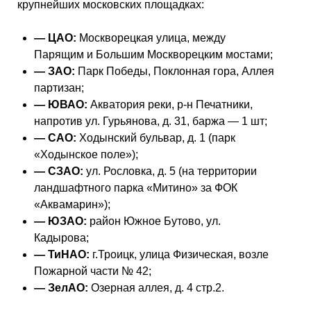
крупнейших московских площадках:
— ЦАО:
Москворецкая улица, между
Парящим и Большим Москворецким мостами;
— ЗАО:
Парк Победы, Поклонная гора, Аллея
партизан;
— ЮВАО:
Акватория реки, р-н Печатники,
напротив ул. Гурьянова, д. 31, баржа — 1 шт;
— САО:
Ходынский бульвар, д. 1 (парк
«Ходынское поле»);
— СЗАО:
ул. Рословка, д. 5 (на территории
ландшафтного парка «Митино» за ФОК
«Аквамарин»);
— ЮЗАО:
район Южное Бутово, ул.
Кадырова;
— ТиНАО:
г.Троицк, улица Физическая, возле
Пожарной части № 42;
— ЗелАО:
Озерная аллея, д. 4 стр.2.