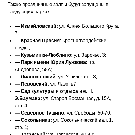
Также праздничные залпы будут запущены в
следующих парках:
— Измайловский:
ул. Аллея Большого Круга,
7;
— Красная Пресня:
Красногвардейские
пруды;
— Кузьминки-Люблино:
ул. Заречье, 3;
— Парк имени Юрия Лужкова:
пр.
Андропова, 58А;
— Лианозовский:
ул. Угличская, 13;
— Перовский:
ул. Лазо, в7;
— Сад культуры и отдыха им. Н.
Э.Баумана:
ул. Старая Басманная, д. 15А,
стр. 4;
— Северное Тушино:
ул. Свободы, 50-70;
— Сокольники:
ул. Сокольнический вал, 1,
стр. 1;
— Таганский:
ул. Таганская, 40-42;