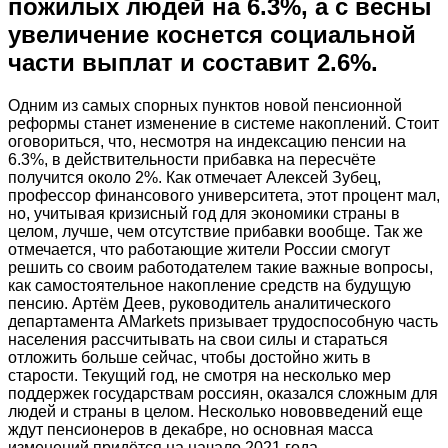
пожилых людей на 6.3%, а с весны
увеличение коснется социальной
части выплат и составит 2.6%.
Одним из самых спорных пунктов новой пенсионной
реформы станет изменение в системе накоплений. Стоит
оговориться, что, несмотря на индексацию пенсии на
6.3%, в действительности прибавка на пересчёте
получится около 2%. Как отмечает Алексей Зубец,
профессор финансового университета, этот процент мал,
но, учитывая кризисный год для экономики страны в
целом, лучше, чем отсутствие прибавки вообще. Так же
отмечается, что работающие жители России смогут
решить со своим работодателем такие важные вопросы,
как самостоятельное накопление средств на будущую
пенсию. Артём Деев, руководитель аналитического
департамента AMarkets призывает трудоспособную часть
населения рассчитывать на свои силы и стараться
отложить больше сейчас, чтобы достойно жить в
старости. Текущий год, не смотря на несколько мер
поддержек государствам россиян, оказался сложным для
людей и страны в целом. Несколько нововведений еще
ждут пенсионеров в декабре, но основная масса
изменений придётся на начало 2021 года.