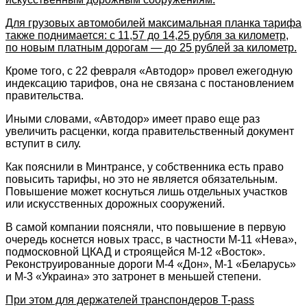
Для грузовых автомобилей максимальная планка тарифа
также поднимается: с 11,57 до 14,25 рубля за километр,
по новым платным дорогам — до 25 рублей за километр.
Кроме того, с 22 февраля «Автодор» провел ежегодную
индексацию тарифов, она не связана с постановлением
правительства.
Иными словами, «Автодор» имеет право еще раз
увеличить расценки, когда правительственный документ
вступит в силу.
Как пояснили в Минтрансе, у собственника есть право
повысить тарифы, но это не является обязательным.
Повышение может коснуться лишь отдельных участков
или искусственных дорожных сооружений.
В самой компании поясняли, что повышение в первую
очередь коснется новых трасс, в частности М-11 «Нева»,
подмосковной ЦКАД и строящейся М-12 «Восток».
Реконструированные дороги М-4 «Дон», М-1 «Беларусь»
и М-3 «Украина» это затронет в меньшей степени.
При этом для держателей транспондеров T-pass