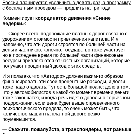
России планируется увеличить в девять раз, а программу
с бесплатным проездом — продлить на три года.
Комментирует
координатор движения «Синие
ведерки»
:
— Скорее всего, подорожание платных дорог связано с
удорожанием стоимости привлечения капитала. И я
напомню, что эти дороги строятся по большей части на
деньги частников, конечно, государство тоже участвует,
но в последнее время по большей части финансовые
ресурсы привлекаются от частных организаций, которые
получают процентный доход с этих средств.
И я полагаю, что «Автодор» должен каким-то образом
финансировать эти свои процентные расходы, и долги
тоже надо отдавать. Тут есть большой нюанс: дело в том,
что у автомобилистов в какой-то момент времени деньги
тоже закончатся, и когда речь идет о довольно серьезном
подорожании, если цена будет выше определенного
психологического предела, то очень может быть, что
количество машин на платной дороге резко
поуменьшится.
— Скажите, пожалуйста, а транспондеры, вот раньше