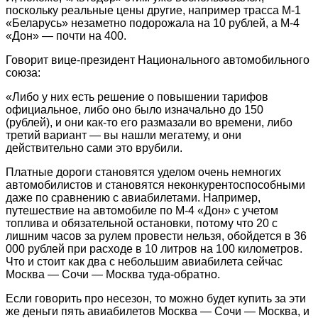
поскольку реальные цены другие, например трасса М-1
«Беларусь» незаметно подорожала на 10 рублей, а М-4
«Дон» — почти на 400.
Говорит вице-президент Национального автомобильного
союза:
«Либо у них есть решение о повышении тарифов
официальное, либо оно было изначально до 150
(рублей), и они как-то его размазали во времени, либо
третий вариант
—
вы нашли мегатему, и они
действительно сами это врубили.
Платные дороги становятся уделом очень немногих
автомобилистов и становятся неконкурентоспособными
даже по сравнению с авиабилетами. Например,
путешествие на автомобиле по М-4
«
Дон
»
с учетом
топлива и обязательной остановки, потому что 20 с
лишним часов за рулем провести нельзя, обойдется в 36
000 рублей при расходе в 10 литров на 100 километров.
Что и стоит как два с небольшим авиабилета сейчас
Москва
—
Сочи
—
Москва туда-обратно.
Если говорить про несезон, то можно будет купить за эти
же деньги пять авиабилетов Москва
—
Сочи
—
Москва, и