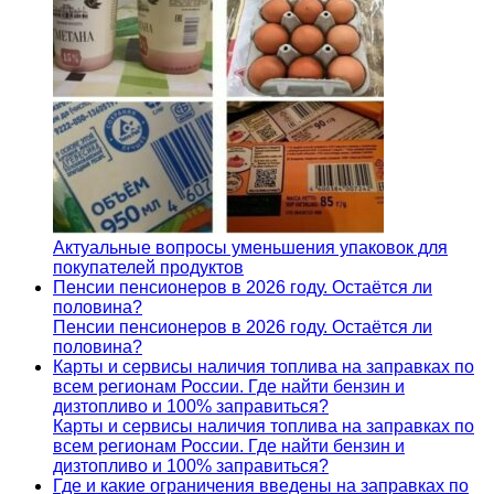
Актуальные вопросы уменьшения упаковок для
покупателей продуктов
Пенсии пенсионеров в 2026 году. Остаётся ли
половина?
Пенсии пенсионеров в 2026 году. Остаётся ли
половина?
Карты и сервисы наличия топлива на заправках по
всем регионам России. Где найти бензин и
дизтопливо и 100% заправиться?
Карты и сервисы наличия топлива на заправках по
всем регионам России. Где найти бензин и
дизтопливо и 100% заправиться?
Где и какие ограничения введены на заправках по