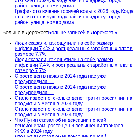
отключат горячую воду найти по адресу, город,
район, улица, номер дома
График отключения горячей воды в 2026 году. Когда
отключат горячую воду найти по адресу, город,
район, улица, номер дома
Больше в
Дорожает
Больше записей в Дорожает »
Люди сказали, как ощутили на себе размер
инфляции 7,4% и рост реальных заработных плат в
размере 7,7%
Люди сказали, как ощутили на себе размер
инфляции 7,4% и рост реальных заработных плат в
размере 7,7%
О росте цен в начале 2024 года нас уже
предупредили….
О росте цен в начале 2024 года нас уже
предупредили….
Стало известно, сколько денег тратит россиянин на
продукты в месяц в 2024 году
Стало известно, сколько денег тратит россиянин на
продукты в месяц в 2024 году
Что Путин сказал об индексации пенсий
пенсионерам, росте цен и повышении тарифов
ЖКХ в 2024 году
Что Путин сказал об индексации пенсий