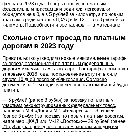
февраля 2023 года. Теперь проезд по платным
федеральным трассам для водителя легковушки
обойдется не в 3, а в 5 рублей за километр, а по новым
трассам, среди которых ЦКАД и М-12, — до 8 рублей за
километр. Подробности и все тарифы — в материале.
Сколько стоит проезд по платным
дорогам в 2023 году
Правительство утвердило новые максимальные тарифы
за проезд автомобилей по платным федеральным
дорогам или участкам таких дорог. Гостарифы повышают
впервые с 2016 года, постановление вступит в силу
спустя 10 дней после опубликования. Согласно
документу, за 1 км водители легковых автомобилей будут
платить:
— 5 рублей (ранее 3 рубля) за поездку по платным
участкам реконструированных федеральных трасс,
например М-4 «Дон» и М-1 «Беларусь»;— 8 рублей
(ранее 3 рубля) за поездку по новым платным дорогам,
например ЦКАД или М-12 «Восток»;— 29 рублей (ранее
21 рубль) за проезд по тоннелям, мостам или другим
искусственным дорожным сооружениям.