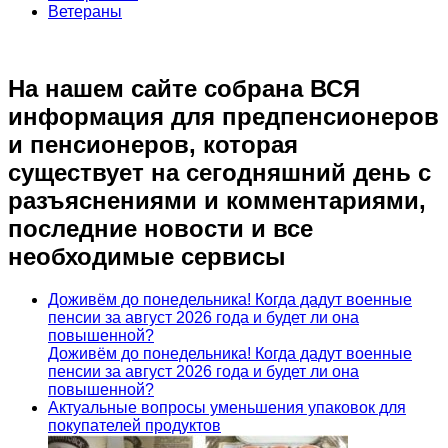
Ветераны
На нашем сайте собрана ВСЯ
информация для предпенсионеров
и пенсионеров, которая
существует на сегодняшний день с
разъяснениями и комментариями,
последние новости и все
необходимые сервисы
Доживём до понедельника! Когда дадут военные
пенсии за август 2026 года и будет ли она
повышенной?
Доживём до понедельника! Когда дадут военные
пенсии за август 2026 года и будет ли она
повышенной?
Актуальные вопросы уменьшения упаковок для
покупателей продуктов