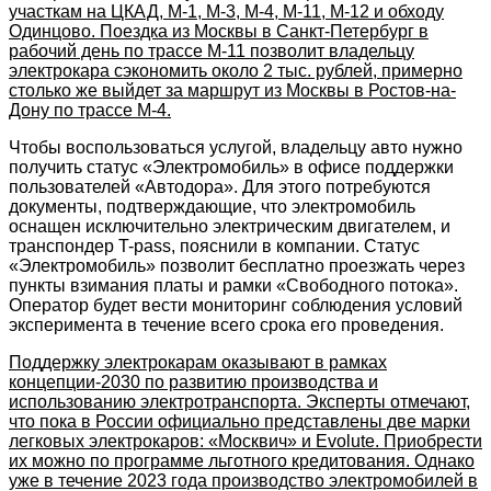
участкам на ЦКАД, М-1, М-3, М-4, М-11, М-12 и обходу
Одинцово. Поездка из Москвы в Санкт-Петербург в
рабочий день по трассе М-11 позволит владельцу
электрокара сэкономить около 2 тыс. рублей, примерно
столько же выйдет за маршрут из Москвы в Ростов-на-
Дону по трассе М-4.
Чтобы воспользоваться услугой, владельцу авто нужно
получить статус «Электромобиль» в офисе поддержки
пользователей «Автодора». Для этого потребуются
документы, подтверждающие, что электромобиль
оснащен исключительно электрическим двигателем, и
транспондер T-pass, пояснили в компании. Статус
«Электромобиль» позволит бесплатно проезжать через
пункты взимания платы и рамки «Свободного потока».
Оператор будет вести мониторинг соблюдения условий
эксперимента в течение всего срока его проведения.
Поддержку электрокарам оказывают в рамках
концепции-2030 по развитию производства и
использованию электротранспорта. Эксперты отмечают,
что пока в России официально представлены две марки
легковых электрокаров: «Москвич» и Evolute. Приобрести
их можно по программе льготного кредитования. Однако
уже в течение 2023 года производство электромобилей в