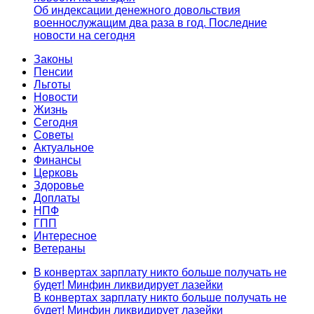
Об индексации денежного довольствия
военнослужащим два раза в год. Последние
новости на сегодня
Законы
Пенсии
Льготы
Новости
Жизнь
Сегодня
Советы
Актуальное
Финансы
Церковь
Здоровье
Доплаты
НПФ
ГПП
Интересное
Ветераны
В конвертах зарплату никто больше получать не
будет! Минфин ликвидирует лазейки
В конвертах зарплату никто больше получать не
будет! Минфин ликвидирует лазейки