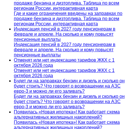
продаже бензина и дизтоплива. Таблица по всем
регионам России, интерактивная карта
Где и какие ограничения введены на заправках по
продаже бензина и дизтоплива. Таблица по всем
регионам России, интерактивная карта
Индексация пенсий в 2027 году пенсионерам в
феврале и апреле. На сколько и кому повысят
пенсионные выплаты
Индексация пенсий в 2027 году пенсионерам в
феврале и апреле. На сколько и кому повысят
пенсионные выплаты
Отменят или нет индексацию тарифов ЖКХ с 1
октября 2026 года
Отменят или нет индексацию тарифов ЖКХ с 1
октября 2026 года
Будет ли на заправках бензин и дизель и сколько он
будет стоить? Что говорят о возвращении на АЗС
евро-3 и можно ли его заливать?
Будет ли на заправках бензин и дизель и сколько он
будет стоить? Что говорят о возвращении на АЗС
евро-3 и можно ли его заливать?
Появилась «Новая ипотека»! Как работает схема
альтернативных жилищных накоплений?
Появилась «Новая ипотека»! Как работает схема
альтернативных жилищных накоплений?