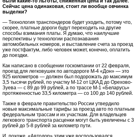
были какие-то льготы, сниженная цена и так далее.
Сейчас цена одинаковая, стоит ли вообще овчинка
выделки?
— Технология транспондеров будет уходить, потому что,
скорее, платные дороги будут переходить на другие
способы взимания платы. Я думаю, что наилучшие
перспективы у технологии распознавания
автомобильных номеров, и выставление счета за проезд
уже постфактум, либо человек может, конечно, оплатить
до поездки.
Как написано в сообщении госкомпании от 22 февраля,
проезд для легковушек по автодороге М-4 «Дон» — это
925 километров — должен был подорожать до максимум
3,5 тысячи рублей, по участку М-12 от ЦКАД до Орехово-
Зуева — с 89 до 99 рублей, а по трассе М-1 «Беларусь»
протяженностью 33,5 километра — со 100 до 140 рублей.
Также в феврале правительство России утвердило
новые максимальные тарифы за проезд авто по платным
федеральным трассам и их участкам. Для владельцев
легкового транспорта расценки могут быть увеличены с 3
рублей до 5-8 рублей за километр пути.
И, похоже, «Автодор» этим уже воспользовался,