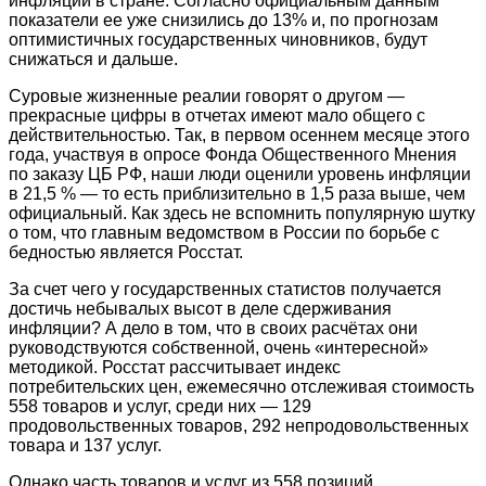
инфляции в стране. Согласно официальным данным
показатели ее уже снизились до 13% и, по прогнозам
оптимистичных государственных чиновников, будут
снижаться и дальше.
Суровые жизненные реалии говорят о другом —
прекрасные цифры в отчетах имеют мало общего с
действительностью. Так, в первом осеннем месяце этого
года, участвуя в опросе Фонда Общественного Мнения
по заказу ЦБ РФ, наши люди оценили уровень инфляции
в 21,5 % — то есть приблизительно в 1,5 раза выше, чем
официальный. Как здесь не вспомнить популярную шутку
о том, что главным ведомством в России по борьбе с
бедностью является Росстат.
За счет чего у государственных статистов получается
достичь небывалых высот в деле сдерживания
инфляции? А дело в том, что в своих расчётах они
руководствуются собственной, очень «интересной»
методикой. Росстат рассчитывает индекс
потребительских цен, ежемесячно отслеживая стоимость
558 товаров и услуг, среди них — 129
продовольственных товаров, 292 непродовольственных
товара и 137 услуг.
Однако часть товаров и услуг из 558 позиций,