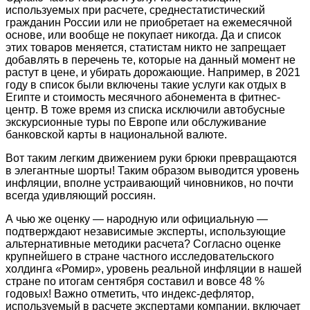
используемых при расчете, среднестатистический
гражданин России или не приобретает на ежемесячной
основе, или вообще не покупает никогда. Да и список
этих товаров меняется, статистам никто не запрещает
добавлять в перечень те, которые на данный момент не
растут в цене, и убирать дорожающие. Например, в 2021
году в список были включены такие услуги как отдых в
Египте и стоимость месячного абонемента в фитнес-
центр. В тоже время из списка исключили автобусные
экскурсионные туры по Европе или обслуживание
банковской карты в национальной валюте.
Вот таким легким движением руки брюки превращаются
в элегантные шорты! Таким образом выводится уровень
инфляции, вполне устраивающий чиновников, но почти
всегда удивляющий россиян.
А чью же оценку — народную или официальную —
подтверждают независимые эксперты, использующие
альтернативные методики расчета? Согласно оценке
крупнейшего в стране частного исследовательского
холдинга «Ромир», уровень реальной инфляции в нашей
стране по итогам сентября составил и вовсе 48 %
годовых! Важно отметить, что индекс-дефлятор,
используемый в расчете экспертами компании, включает