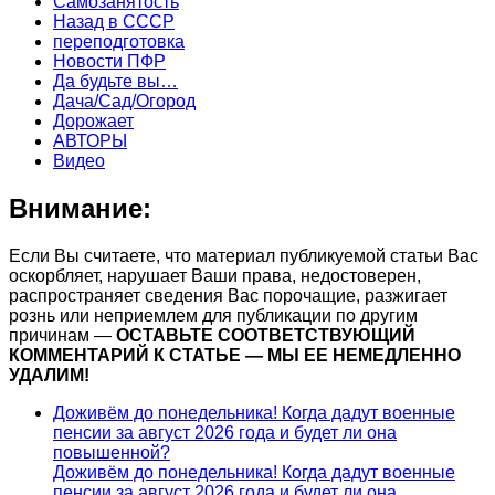
Самозанятость
Назад в СССР
переподготовка
Новости ПФР
Да будьте вы…
Дача/Сад/Огород
Дорожает
АВТОРЫ
Видео
Внимание:
Если Вы считаете, что материал публикуемой статьи Вас
оскорбляет, нарушает Ваши права, недостоверен,
распространяет сведения Вас порочащие, разжигает
рознь или неприемлем для публикации по другим
причинам —
ОСТАВЬТЕ СООТВЕТСТВУЮЩИЙ
КОММЕНТАРИЙ К СТАТЬЕ — МЫ ЕЕ НЕМЕДЛЕННО
УДАЛИМ!
Доживём до понедельника! Когда дадут военные
пенсии за август 2026 года и будет ли она
повышенной?
Доживём до понедельника! Когда дадут военные
пенсии за август 2026 года и будет ли она